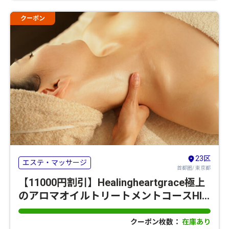
クーポン
23区
エステ・マッサージ
首都圏/ 東京都
【11000円割引】Healingheartgrace極上
のアロマオイルトリートメントコースHIS
限定メニュー
クーポン枚数：
在庫あり