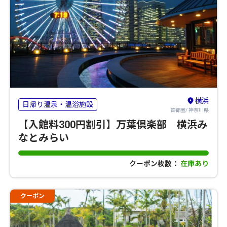
横浜
日帰り温泉・温浴施設
首都圏/ 神奈川県
【入館料300円割引】万葉倶楽部 横浜み
なとみらい
クーポン枚数：
在庫あり
クーポン