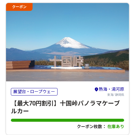
クーポン
熱海・湯河原
展望台・ロープウェー
東海/ 静岡県
【最大70円割引】十国峠パノラマケーブ
ルカー
クーポン枚数：
在庫あり