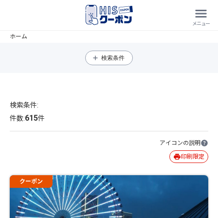
ホーム
検索条件
検索条件:
615
件数:
件
アイコンの説明
印刷限定
クーポン