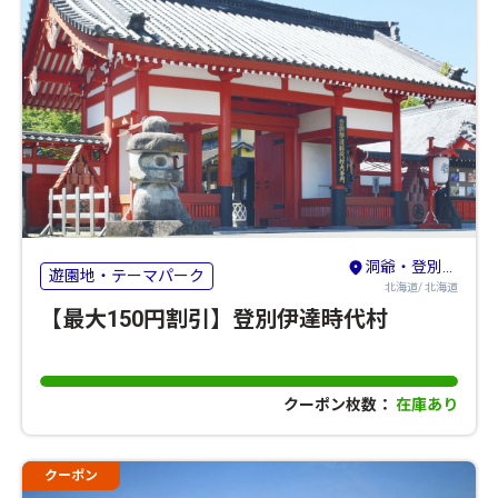
洞爺・登別・苫小牧・室蘭
遊園地・テーマパーク
北海道/ 北海道
【最大150円割引】登別伊達時代村
クーポン枚数：
在庫あり
クーポン