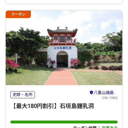
クーポン
八重山諸島（石垣島・竹富島・与那国島・西表島）
史跡・名所
沖縄/ 沖縄県
【最大180円割引】石垣島鍾乳洞
クーポン枚数：
在庫あり