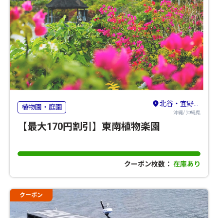
北谷・宜野湾・沖縄（コザ）
植物園・庭園
沖縄/ 沖縄県
【最大170円割引】東南植物楽園
クーポン枚数：
在庫あり
クーポン