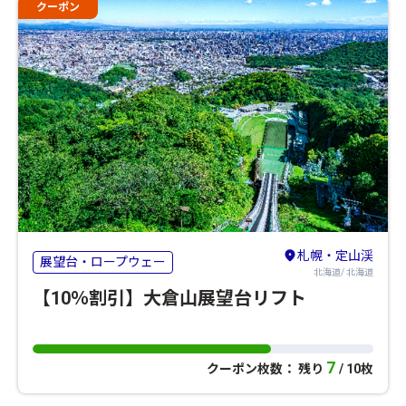
クーポン
札幌・定山渓
展望台・ロープウェー
北海道/ 北海道
【10％割引】大倉山展望台リフト
7
クーポン枚数： 残り
/ 10枚