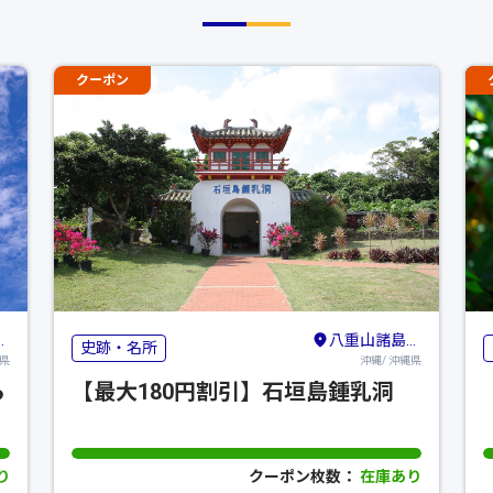
クーポン
八重山諸島（石垣島・竹富島・与那国島・西表島）
史跡・名所
縄県
沖縄/ 沖縄県
ら
【最大180円割引】石垣島鍾乳洞
り
クーポン枚数：
在庫あり