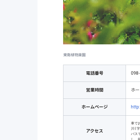
東南植物楽園
電話番号
098
営業時間
ホー
ホームページ
http
車で
川(
アクセス
バス
し、