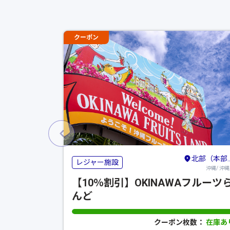
クーポン
北部（本部・名護・国頭）
レジャー施設
沖縄/ 沖
【10％割引】OKINAWAフルーツ
んど
クーポン枚数：
在庫あ