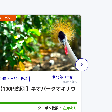
クーポン
クーポン
北部（本部・名護・国頭）
公園・自然・牧場
レジャー施
沖縄/ 沖縄県
【100円割引】ネオパークオキナワ
【特典プ
ルド
クーポン枚数：
在庫あり