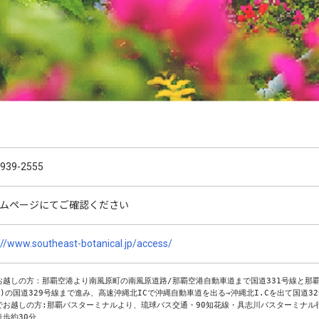
-939-2555
ムページにてご確認ください
://www.southeast-botanical.jp/access/
お越しの方：那覇空港より南風原町の南風原道路/那覇空港自動車道まで国道331号線と那
字)の国道329号線まで進み、高速沖縄北ICで沖縄自動車道を出る⇒沖縄北I.Cを出て国道32
でお越しの方:那覇バスターミナルより、琉球バス交通・90知花線・具志川バスターミナル
徒歩約30分