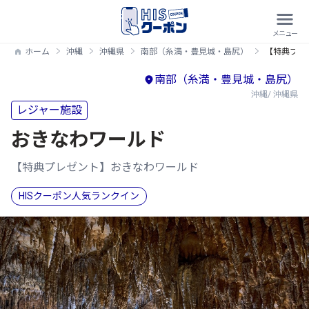
ホーム
沖縄
沖縄県
南部（糸満・豊見城・島尻）
【特典プレ
南部（糸満・豊見城・島尻）
沖縄/ 沖縄県
レジャー施設
おきなわワールド
【特典プレゼント】おきなわワールド
HISクーポン人気ランクイン