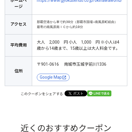
ホームペ
https://www.gyokusendo.co.jp/okinawaworld/
ージ
那覇空港から車で約30分（那覇市国場→南風原町経由）

アクセス
最寄の南風原南ＩＣから約10分
大人 2,000 円 小人 1,000 円 ※小人は4
平均費用
歳から14歳まで、15歳以上は大人料金です。
〒901-0616 南城市玉城字前川1336
住所
Google Map
このクーポンをシェアする
近くのおすすめクーポン