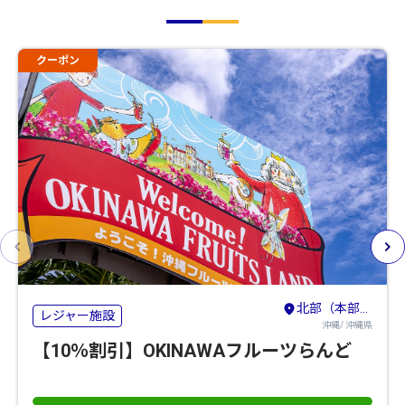
クーポン
北部（本部・名護・国頭）
レジャー施設
沖縄/ 沖縄県
【10％割引】OKINAWAフルーツらんど