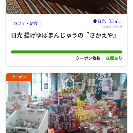
日光（日光・鬼怒川・湯西川・今市・足尾）
カフェ・軽食
北関東/ 栃木県
日光 揚げゆばまんじゅうの『さかえや』
クーポン枚数：
在庫あり
クーポン