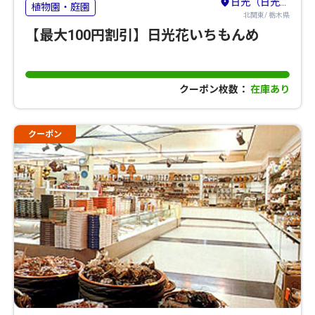
日光（日光・鬼怒川・湯西川・今市・足尾）
植物園・庭園
北関東/ 栃木県
【最大100円割引】日光花いちもんめ
クーポン枚数：
在庫あり
クーポン