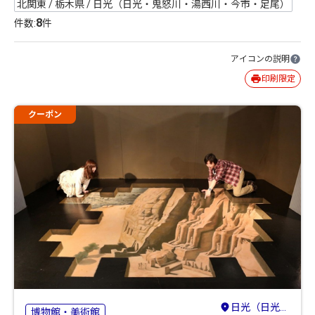
北関東 / 栃木県 / 日光（日光・鬼怒川・湯西川・今市・足尾）
8
件数:
件
アイコンの説明
印刷限定
クーポン
日光（日光・鬼怒川・湯西川・今市・足尾）
博物館・美術館