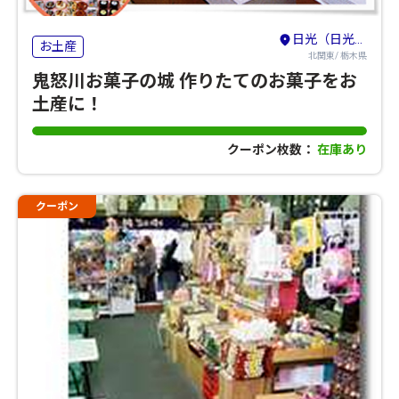
日光（日光・鬼怒川・湯西川・今市・足尾）
お土産
北関東/ 栃木県
鬼怒川お菓子の城 作りたてのお菓子をお
土産に！
クーポン枚数：
在庫あり
クーポン