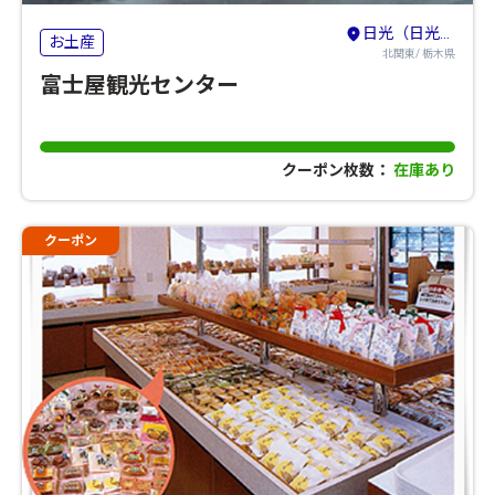
日光（日光・鬼怒川・湯西川・今市・足尾）
お土産
北関東/ 栃木県
富士屋観光センター
クーポン枚数：
在庫あり
クーポン