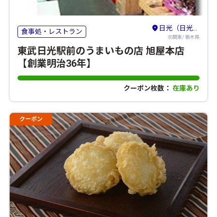
日光（日光・鬼怒川・湯西川・今市・足尾）
食事処・レストラン
北関東/ 栃木県
東武日光駅前のうまいもの店 旭屋本店
【創業明治36年】
クーポン枚数：
在庫あり
クーポン