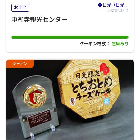
日光（日光・鬼怒川・湯西川・今市・足尾）
お土産
北関東/ 栃木県
中禅寺観光センター
クーポン枚数：
在庫あり
クーポン