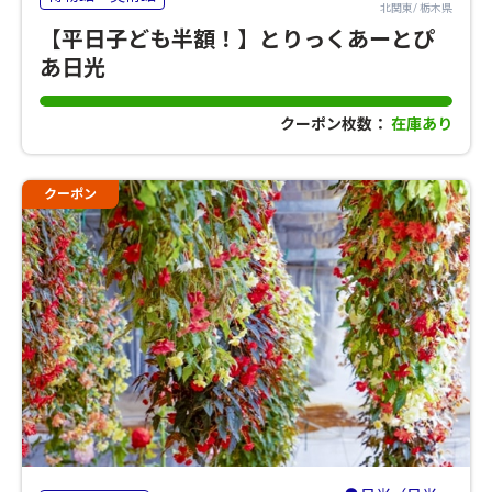
北関東/ 栃木県
【平日子ども半額！】とりっくあーとぴ
あ日光
クーポン枚数：
在庫あり
クーポン