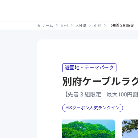
ホーム
九州
大分県
別府
【先着３組限定 
遊園地・テーマパーク
別府ケーブルラ
【先着３組限定 最大100円
HISクーポン人気ランクイン