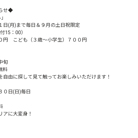
らせ◆
ル
」
日(月)まで毎日＆
９月の土日祝限定
付15：00）
０円 こども（３歳～小学生）７００円
中旬
無料
を自由に探して見て触ってお楽し
みいただけます！
０日(日)毎日
料
リアに大変身！
）