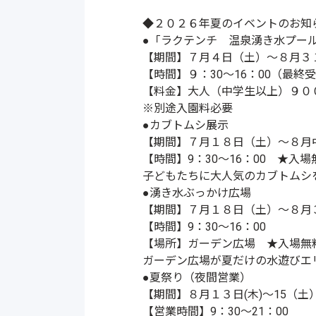
◆
２０２６年
夏のイベントのお知
●「
ラクテンチ
温泉湧き水プー
【期間】７月４日（土）～８月３１
【時間】９：30～16：00（最終受
【料金】大人（中学生以上）９０
※別途入園料必要
●カブトムシ展示
【期間】７月１８日（土）～８月
【時間】9：30～16：00 ★入場
子どもたちに大人気のカブトムシ
●湧き水ぶっかけ広場
【期間】７月１８日（土）～８月３
【時間】9：30～16：00
【場所】ガーデン広場 ★入場無
ガーデン広場が夏だけの水遊びエ
●
夏祭り（夜間営業）
【期間】８月１３日(木)～15（土
【営業時間】9：30～21：00