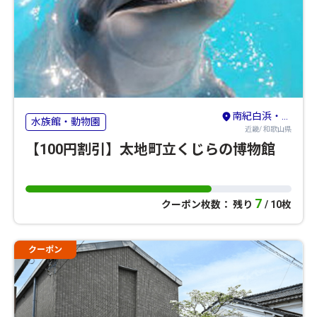
南紀白浜・龍神・熊野古道・新宮
水族館・動物園
近畿/ 和歌山県
【100円割引】太地町立くじらの博物館
7
クーポン枚数： 残り
/ 10枚
クーポン