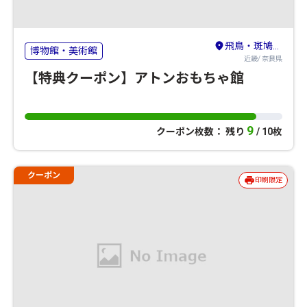
飛鳥・斑鳩・橿原・大和高原
博物館・美術館
近畿/ 奈良県
【特典クーポン】アトンおもちゃ館
9
クーポン枚数： 残り
/ 10枚
クーポン
印刷限定