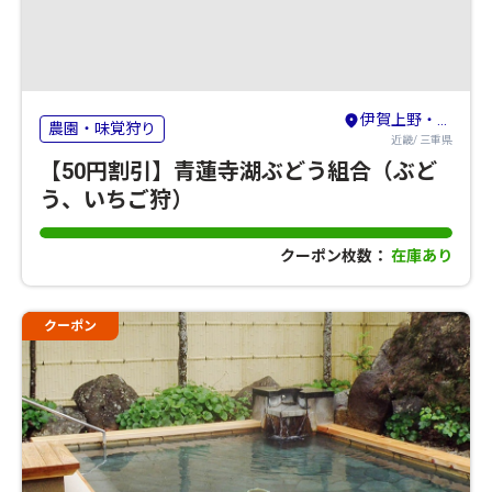
伊賀上野・名張
農園・味覚狩り
近畿/ 三重県
【50円割引】青蓮寺湖ぶどう組合（ぶど
う、いちご狩）
クーポン枚数：
在庫あり
クーポン