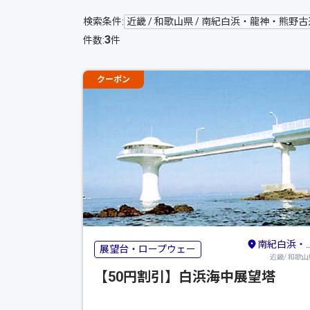
検索条件:
近畿 / 和歌山県 / 南紀白浜・龍神・熊野
3
件数:
件
クーポン
南紀白浜・龍神・熊野古道・新宮
展望台・ロープウェー
近畿/ 和歌山
【50円割引】白浜海中展望塔