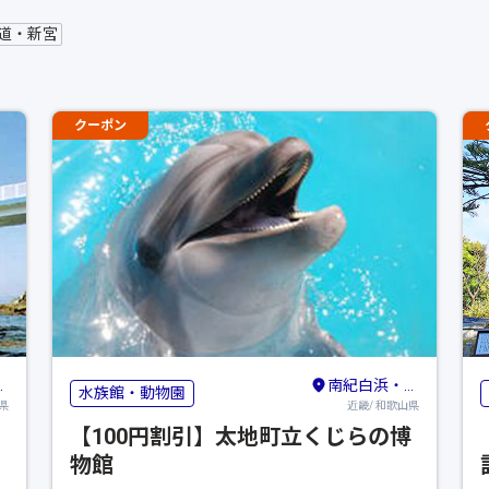
古道・新宮
クーポン
南紀白浜・龍神・熊野古道・新宮
水族館・動物園
県
近畿/ 和歌山県
【100円割引】太地町立くじらの博
物館