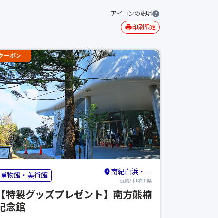
アイコンの説明
印刷限定
クーポン
南紀白浜・龍神・熊野古道・新宮
博物館・美術館
近畿/ 和歌山県
【特製グッズプレゼント】南方熊楠
記念館