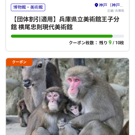
神戸（神戸・有馬温泉・六甲山）
博物館・美術館
近畿/ 兵庫県
【団体割引適用】兵庫県立美術館王子分
館 横尾忠則現代美術館
9
クーポン枚数： 残り
/ 10枚
クーポン