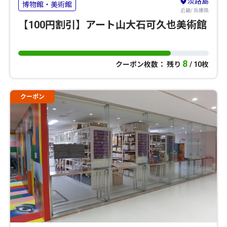
淡路島
博物館・美術館
近畿/ 兵庫県
【100円割引】アート山大石可久也美術館
8
クーポン枚数： 残り
/ 10枚
クーポン