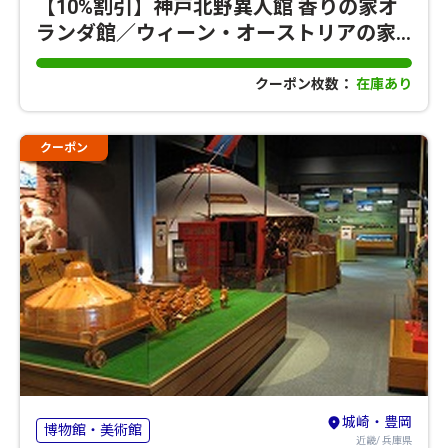
【10%割引】神戸北野異人館 香りの家オ
ランダ館／ウィーン・オーストリアの家
／デンマーク館
クーポン枚数：
在庫あり
クーポン
城崎・豊岡
博物館・美術館
近畿/ 兵庫県