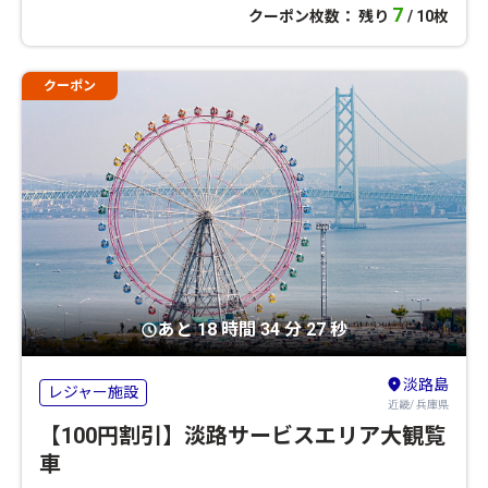
7
クーポン枚数： 残り
/ 10枚
クーポン
あと 18 時間 34 分 26 秒
淡路島
レジャー施設
近畿/ 兵庫県
【100円割引】淡路サービスエリア大観覧
車