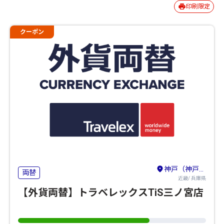
印刷限定
クーポン
神戸（神戸・有馬温泉・六甲山）
両替
近畿/ 兵庫県
【外貨両替】トラベレックスTiS三ノ宮店