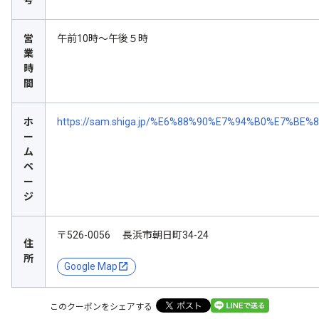
営
午前10時～午後５時
業
時
間
ホ
https://sam.shiga.jp/%E6%88%90%E7%94%B0%E7%B
ー
ム
ペ
ー
ジ
〒526-0056 長浜市朝日町34-24
住
所
Google Map
このクーポンをシェアする