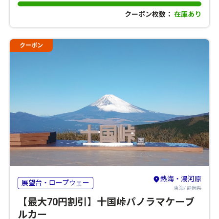
クーポン枚数：
在庫あり
クーポン
熱海・湯河原
展望台・ロープウェー
東海/ 静岡県
【最大70円割引】十国峠パノラマケーブ
ルカー