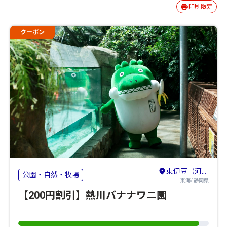
印刷限定
クーポン
東伊豆（河津・熱川・稲取・北川）
公園・自然・牧場
東海/ 静岡県
【200円割引】熱川バナナワニ園