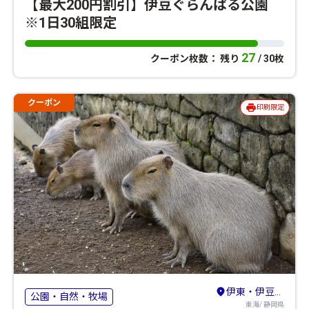
【最大200円割引】伊豆ぐらんぱる公園
※1日30組限定
27
クーポン枚数： 残り
/ 30枚
クーポン
印刷限定
伊東・伊豆高原・宇佐美
公園・自然・牧場
東海/ 静岡県