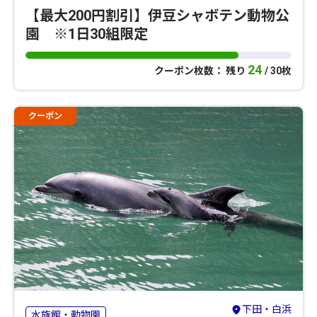
【最大200円割引】伊豆シャボテン動物公
園 ※1日30組限定
24
クーポン枚数： 残り
/ 30枚
クーポン
下田・白浜
水族館・動物園