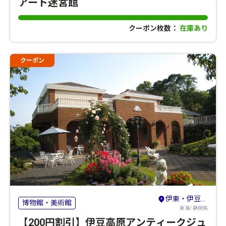
アート迷宮館
クーポン枚数：
在庫あり
クーポン
伊東・伊豆高原・宇佐美
博物館・美術館
東海/ 静岡県
【200円割引】伊豆高原アンティークジュ