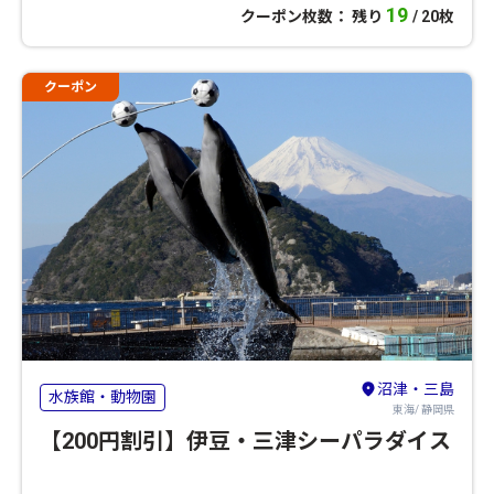
19
クーポン枚数： 残り
/ 20枚
クーポン
沼津・三島
水族館・動物園
東海/ 静岡県
【200円割引】伊豆・三津シーパラダイス