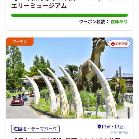
エリーミュージアム
クーポン枚数：
在庫あり
クーポン
印刷限定
伊東・伊豆高原・宇佐美
遊園地・テーマパーク
東海/ 静岡県