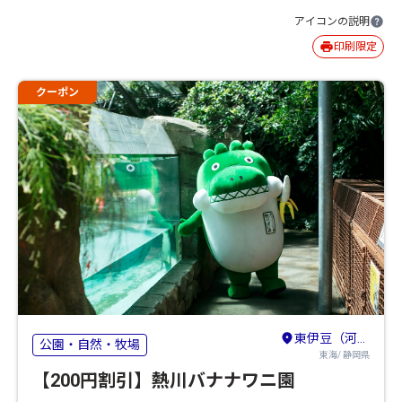
アイコンの説明
印刷限定
クーポン
東伊豆（河津・熱川・稲取・北川）
公園・自然・牧場
東海/ 静岡県
【200円割引】熱川バナナワニ園