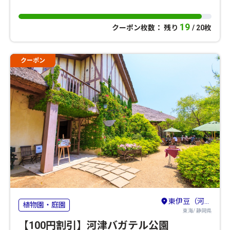
19
クーポン枚数： 残り
/ 20枚
クーポン
東伊豆（河津・熱川・稲取・北川）
植物園・庭園
東海/ 静岡県
【100円割引】河津バガテル公園