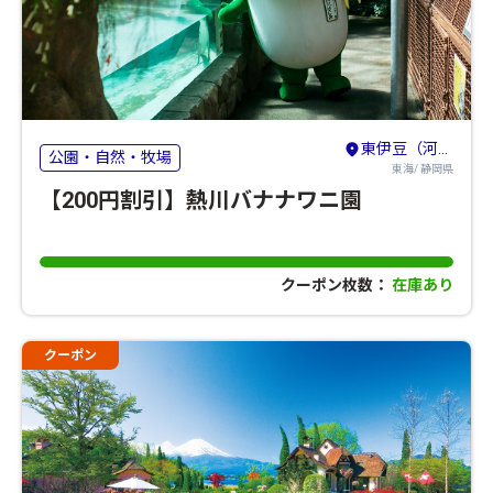
東伊豆（河津・熱川・稲取・北川）
公園・自然・牧場
東海/ 静岡県
【200円割引】熱川バナナワニ園
クーポン枚数：
在庫あり
クーポン