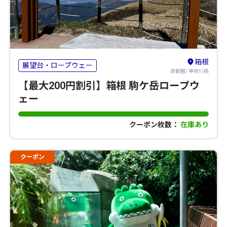
箱根
展望台・ロープウェー
首都圏/ 神奈川県
【最大200円割引】箱根 駒ケ岳ロープウ
ェー
クーポン枚数：
在庫あり
クーポン