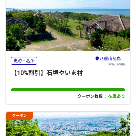
八重山諸島（石垣島・竹富島・与那国島・西表島）
史跡・名所
沖縄/ 沖縄県
【10%割引】石垣やいま村
クーポン枚数：
在庫あり
クーポン