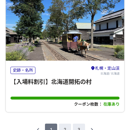
札幌・定山渓
史跡・名所
北海道/ 北海道
【入場料割引】北海道開拓の村
クーポン枚数：
在庫あり
1
2
3