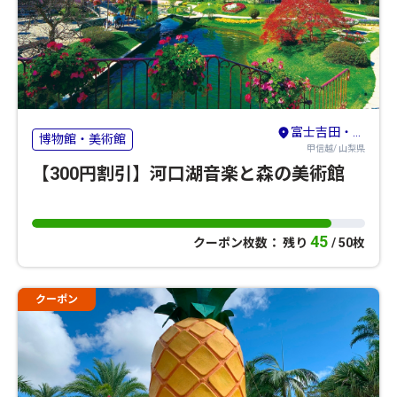
富士吉田・河口湖・本栖湖・西湖・精進湖
博物館・美術館
甲信越/ 山梨県
【300円割引】河口湖音楽と森の美術館
45
クーポン枚数： 残り
/ 50枚
クーポン