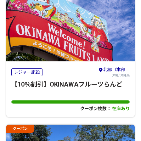
北部（本部・名護・国頭）
レジャー施設
沖縄/ 沖縄県
【10％割引】OKINAWAフルーツらんど
クーポン枚数：
在庫あり
クーポン