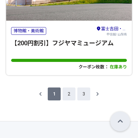
富士吉田・河口湖・本栖湖・西湖・精進湖
博物館・美術館
甲信越/ 山梨県
【200円割引】フジヤマミュージアム
クーポン枚数：
在庫あり
1
2
3