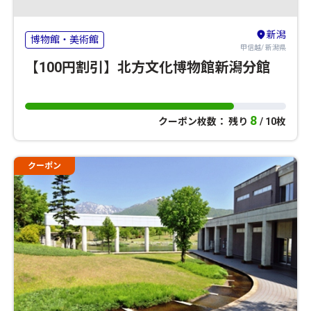
新潟
博物館・美術館
甲信越/ 新潟県
【100円割引】北方文化博物館新潟分館
8
クーポン枚数： 残り
/ 10枚
クーポン