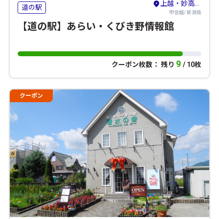
上越・妙高・糸魚川
道の駅
甲信越/ 新潟県
【道の駅】あらい・くびき野情報館
9
クーポン枚数： 残り
/ 10枚
クーポン