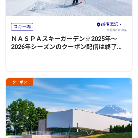
越後湯沢・苗場
スキー場
甲信越/ 新潟県
ＮＡＳＰＡスキーガーデン※2025年～
2026年シーズンのクーポン配信は終了い
たしました
クーポン