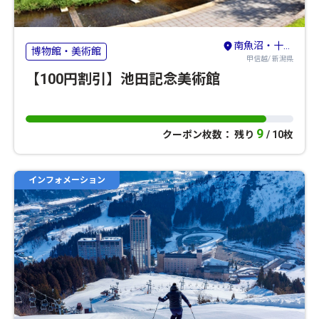
南魚沼・十日町・津南（六日町）
博物館・美術館
甲信越/ 新潟県
【100円割引】池田記念美術館
9
クーポン枚数： 残り
/ 10枚
インフォメーション