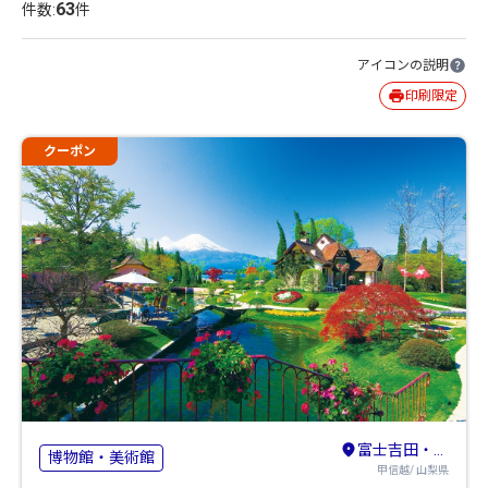
63
件数:
件
アイコンの説明
印刷限定
クーポン
富士吉田・河口湖・本栖湖・西湖・精進湖
博物館・美術館
甲信越/ 山梨県