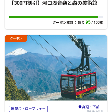
【300円割引】河口湖音楽と森の美術館
95
クーポン枚数： 残り
/ 100枚
クーポン
身延・下部温泉・早川・市川三郷
展望台・ロープウェー
甲信越/ 山梨県