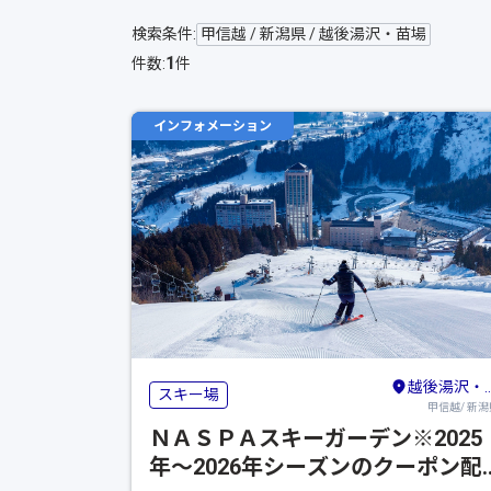
検索条件:
甲信越 / 新潟県 / 越後湯沢・苗場
1
件数:
件
インフォメーション
越後湯沢・苗場
スキー場
甲信越/ 新潟
ＮＡＳＰＡスキーガーデン※2025
年～2026年シーズンのクーポン配