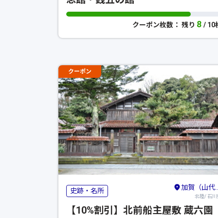
8
クーポン枚数： 残り
/ 1
クーポン
加賀（山代・山中・粟津）・小松・白山
史跡・名所
北陸/ 石川
【10%割引】北前船主屋敷 蔵六園