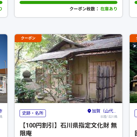
り
クーポン枚数：
在庫あり
クーポン
咋
加賀（山代・山中・粟津）・小松・白山
史跡・名所
県
北陸/ 石川県
【100円割引】石川県指定文化財 無
限庵