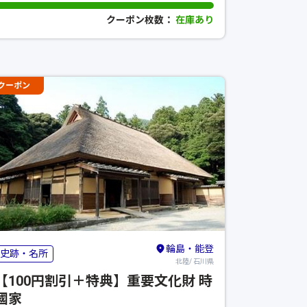
クーポン枚数：
在庫あり
クーポン
輪島・能登
史跡・名所
北陸/ 石川県
【100円割引＋特典】重要文化財 時
國家