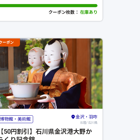
クーポン枚数：
在庫あり
クーポン
金沢・羽咋
博物館・美術館
北陸/ 石川県
【50円割引】石川県金沢港大野か
らくり記念館