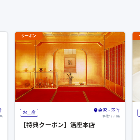
クーポン
咋
金沢・羽咋
お土産
県
北陸/ 石川県
【特典クーポン】箔座本店