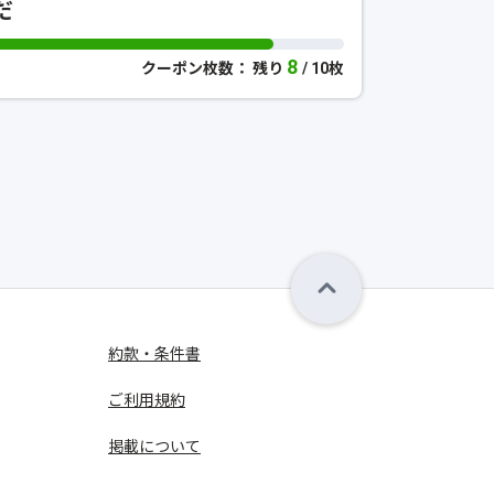
だ
8
クーポン枚数： 残り
/ 10枚
約款・条件書
ご利用規約
掲載について