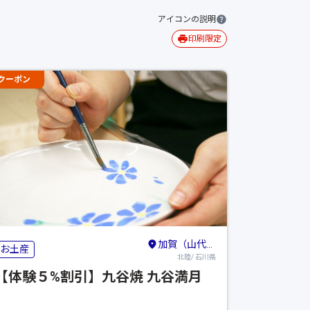
アイコンの説明
印刷限定
クーポン
加賀（山代・山中・粟津）・小松・白山
お土産
北陸/ 石川県
【体験５%割引】九谷焼 九谷満月