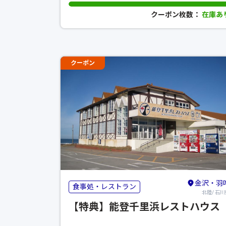
クーポン枚数：
在庫あ
クーポン
金沢・羽
食事処・レストラン
北陸/ 石川
【特典】能登千里浜レストハウス