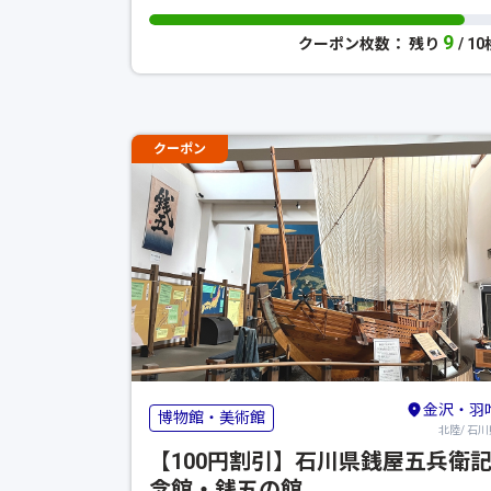
9
クーポン枚数： 残り
/ 1
クーポン
金沢・羽
博物館・美術館
北陸/ 石川
【100円割引】石川県銭屋五兵衛
念館・銭五の館