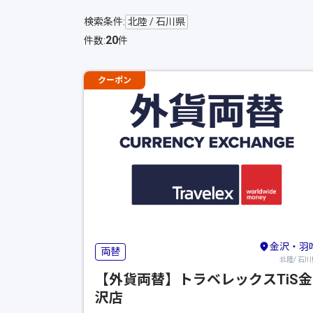
検索条件:
北陸 / 石川県
20
件数:
件
クーポン
金沢・羽
両替
北陸/ 石川
【外貨両替】トラベレックスTiS金
沢店