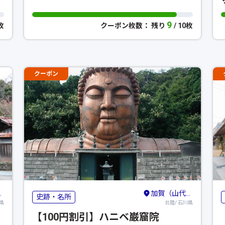
9
0枚
クーポン枚数： 残り
/ 10枚
クーポン
加賀（山代・山中・粟津）・小松・白山
史跡・名所
県
北陸/ 石川県
【100円割引】ハニベ巌窟院