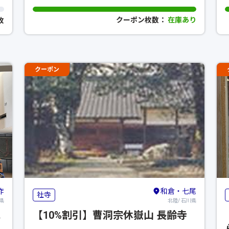
クーポン枚数：
在庫あり
0枚
クーポン
咋
和倉・七尾
社寺
県
北陸/ 石川県
記
【10%割引】曹洞宗休嶽山 長齢寺