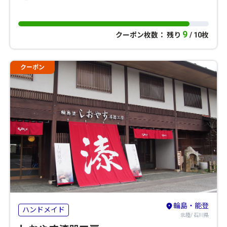
9
クーポン枚数： 残り
/ 10枚
クーポン
輪島・能登
ハンドメイド
北陸/ 石川県