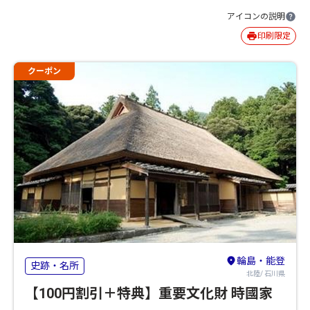
アイコンの説明
印刷限定
クーポン
輪島・能登
史跡・名所
北陸/ 石川県
【100円割引＋特典】重要文化財 時國家