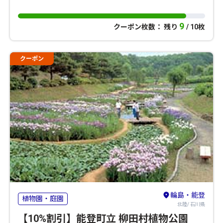
9
クーポン枚数： 残り
/ 10枚
クーポン
輪島・能登
植物園・庭園
北陸/ 石川県
【10%割引】能登町立 柳田村植物公園