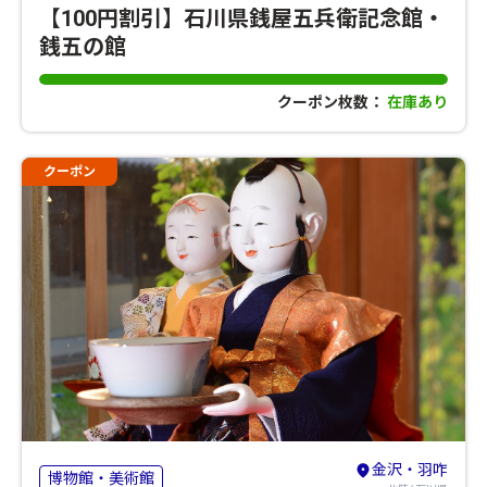
【100円割引】石川県銭屋五兵衛記念館・
銭五の館
クーポン枚数：
在庫あり
クーポン
金沢・羽咋
博物館・美術館