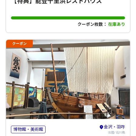
【特典】能登千里浜レストハウス
クーポン枚数：
在庫あり
クーポン
金沢・羽咋
博物館・美術館
北陸/ 石川県