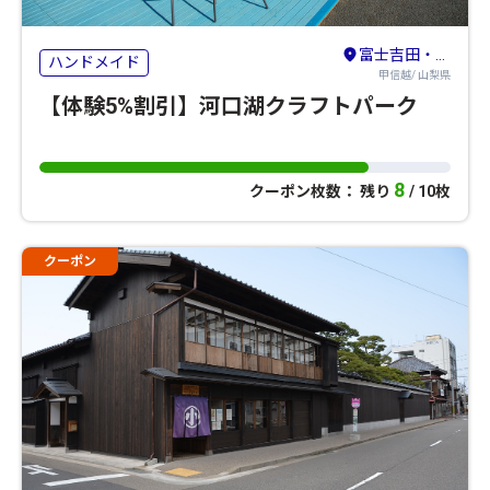
富士吉田・河口湖・本栖湖・西湖・精進湖
ハンドメイド
甲信越/ 山梨県
【体験5%割引】河口湖クラフトパーク
8
クーポン枚数： 残り
/ 10枚
クーポン