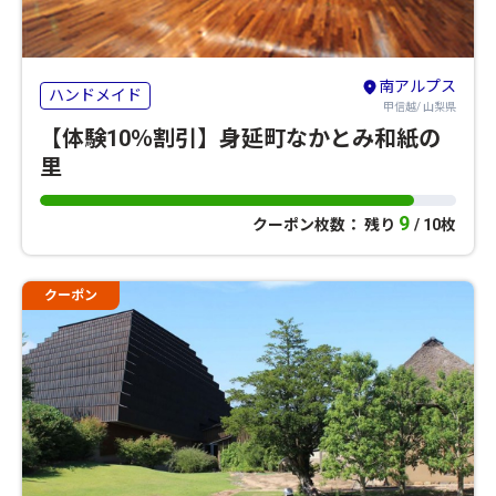
南アルプス
ハンドメイド
甲信越/ 山梨県
【体験10％割引】身延町なかとみ和紙の
里
9
クーポン枚数： 残り
/ 10枚
クーポン