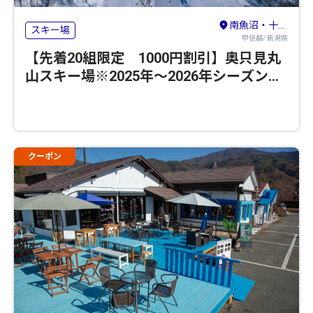
南魚沼・十日町・津南（六日町）
スキー場
甲信越/ 新潟県
【先着20組限定 1000円割引】奥只見丸
山スキー場※2025年～2026年シーズンの
営業は終了いたしました
クーポン