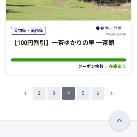
長野・戸隠・小布施・高山村
博物館・美術館
甲信越/ 長野県
【100円割引】一茶ゆかりの里 一茶館
クーポン枚数：
在庫あり
2
3
4
5
6