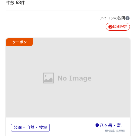
63
件数:
件
アイコンの説明
印刷限定
クーポン
八ヶ岳・富士見・原村・野辺山・小海
公園・自然・牧場
甲信越/ 長野県