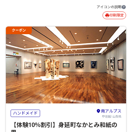
アイコンの説明
印刷限定
クーポン
南アルプス
ハンドメイド
甲信越/ 山梨県
【体験10％割引】身延町なかとみ和紙の