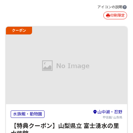
アイコンの説明
印刷限定
クーポン
山中湖・忍野
水族館・動物園
甲信越/ 山梨県
【特典クーポン】山梨県立 富士湧水の里