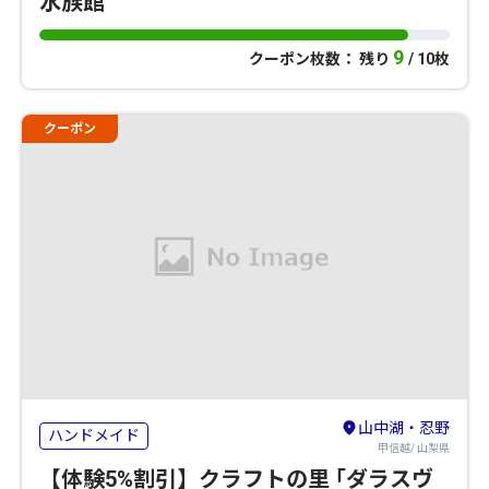
水族館
9
クーポン枚数： 残り
/ 10枚
クーポン
山中湖・忍野
ハンドメイド
甲信越/ 山梨県
【体験5%割引】クラフトの里 ｢ダラスヴ