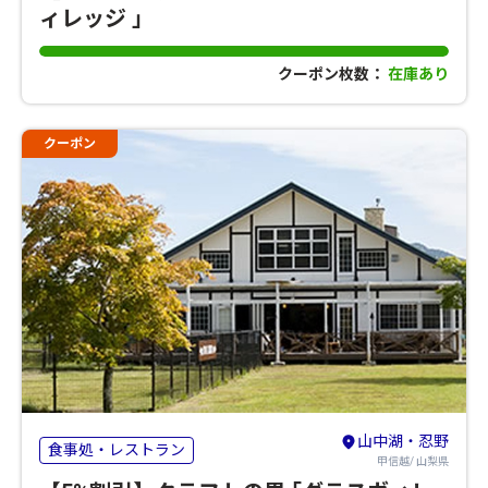
ィレッジ ｣
クーポン枚数：
在庫あり
クーポン
山中湖・忍野
食事処・レストラン
甲信越/ 山梨県