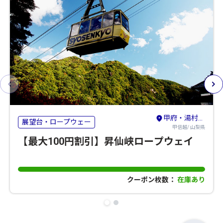
甲府・湯村・昇仙峡・韮崎
展望台・ロープウェー
甲信越/ 山梨県
【最大100円割引】昇仙峡ロープウェイ
クーポン枚数：
在庫あり