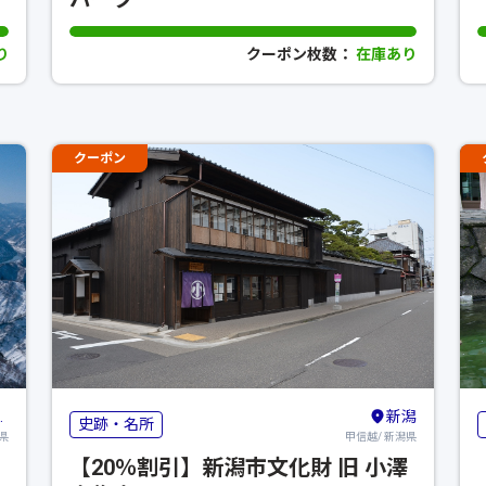
り
クーポン枚数：
在庫あり
クーポン
新潟
史跡・名所
県
甲信越/ 新潟県
【20％割引】新潟市文化財 旧 小澤