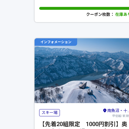
クーポン枚数：
在庫あ
インフォメーション
南魚沼・十日町・津南（六日町）
スキー場
甲信越/ 新潟
【先着20組限定 1000円割引】奥