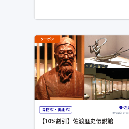
信は終了いたしました
クーポン
佐
博物館・美術館
甲信越/ 新潟
【10%割引】佐渡歴史伝説館