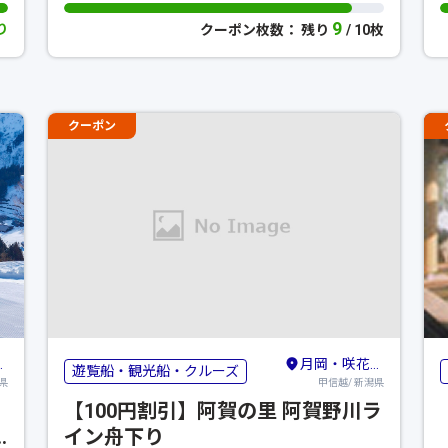
9
り
クーポン枚数： 残り
/ 10枚
クーポン
月岡・咲花・阿賀野川
遊覧船・観光船・クルーズ
県
甲信越/ 新潟県
【100円割引】阿賀の里 阿賀野川ラ
イン舟下り