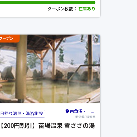
クーポン枚数：
在庫あり
クーポン
南魚沼・十日町・津南（六日町）
日帰り温泉・温浴施設
甲信越/ 新潟県
【200円割引】苗場温泉 雪ささの湯