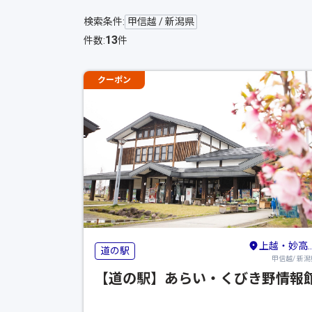
検索条件:
甲信越 / 新潟県
13
件数:
件
クーポン
上越・妙高・糸魚川
道の駅
甲信越/ 新潟
【道の駅】あらい・くびき野情報