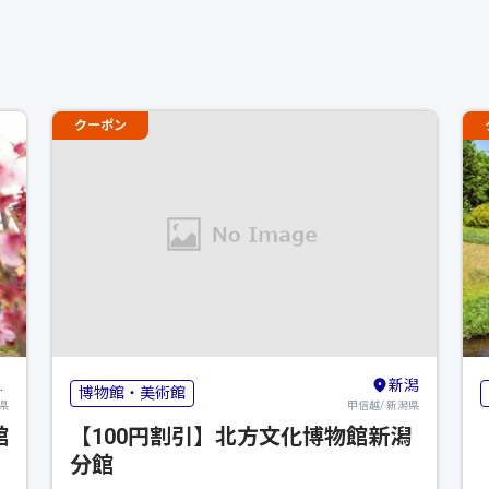
クーポン
新潟
博物館・美術館
県
甲信越/ 新潟県
館
【100円割引】北方文化博物館新潟
分館