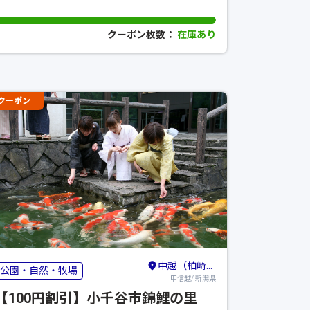
クーポン枚数：
在庫あり
クーポン
中越（柏崎・長岡・寺泊）
公園・自然・牧場
甲信越/ 新潟県
【100円割引】小千谷市錦鯉の里