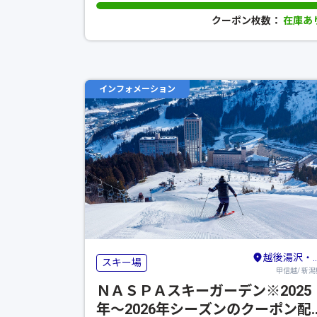
クーポン枚数：
在庫あ
インフォメーション
越後湯沢・苗場
スキー場
甲信越/ 新潟
ＮＡＳＰＡスキーガーデン※2025
年～2026年シーズンのクーポン配