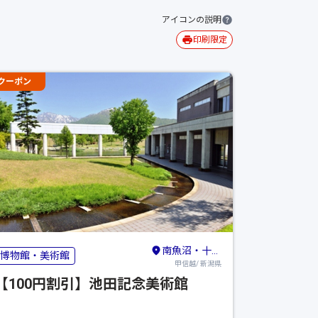
アイコンの説明
印刷限定
クーポン
南魚沼・十日町・津南（六日町）
博物館・美術館
甲信越/ 新潟県
【100円割引】池田記念美術館