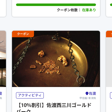
クーポン枚数：
在庫あり
クーポン
渡
佐渡
アクティビティ
県
甲信越/ 新潟県
【10％割引】佐渡西三川ゴールド
パーク