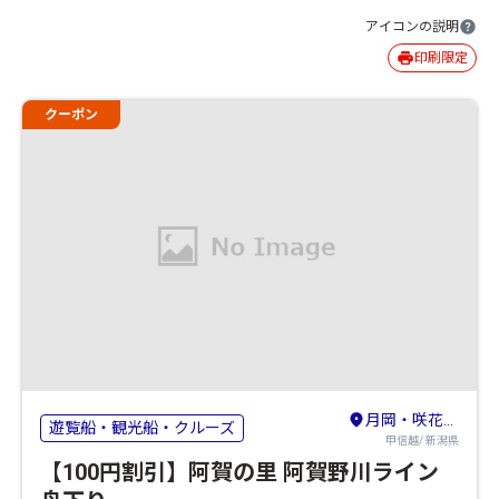
アイコンの説明
印刷限定
クーポン
月岡・咲花・阿賀野川
遊覧船・観光船・クルーズ
甲信越/ 新潟県
【100円割引】阿賀の里 阿賀野川ライン