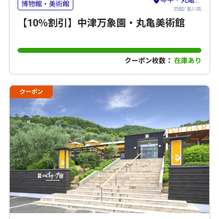
琴平・丸亀・坂出・観音寺
博物館・美術館
四国/ 香川県
【10％割引】中津万象園・丸亀美術館
クーポン枚数：
在庫あり
クーポン