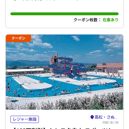
クーポン枚数：
在庫あり
クーポン
高松・さぬき・東かがわ
レジャー施設
四国/ 香川県