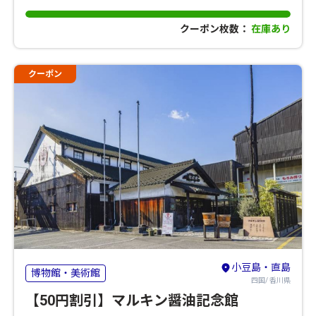
クーポン枚数：
在庫あり
クーポン
小豆島・直島
博物館・美術館
四国/ 香川県
【50円割引】マルキン醤油記念館