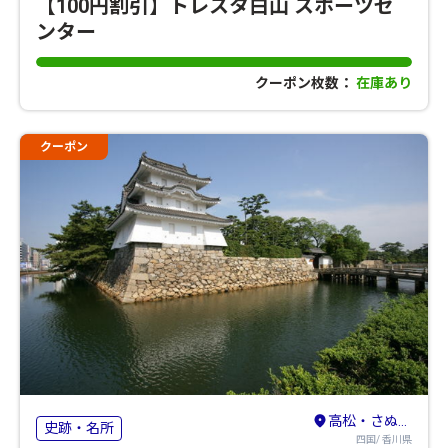
【100円割引】トレスタ白山 スポーツセ
ンター
クーポン枚数：
在庫あり
クーポン
高松・さぬき・東かがわ
史跡・名所
四国/ 香川県