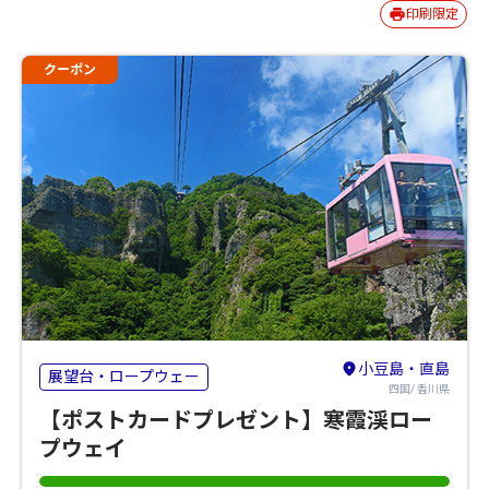
印刷限定
クーポン
小豆島・直島
展望台・ロープウェー
四国/ 香川県
【ポストカードプレゼント】寒霞渓ロー
プウェイ