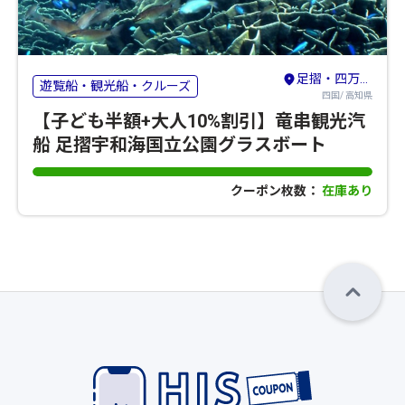
足摺・四万十・宿毛
遊覧船・観光船・クルーズ
四国/ 高知県
【子ども半額+大人10%割引】竜串観光汽
船 足摺宇和海国立公園グラスボート
クーポン枚数：
在庫あり