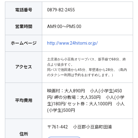
電話番号
0879-82-2455
営業時間
AM9:00～PM5:00
ホームページ
http://www.24hitomi.or.jp/
土庄港から小豆島オリーブバス、坂手線で60分、終
点より徒歩すぐ。

アクセス
同バスで池田港から45分、草壁港から28分。（島内
のタクシー利用は予約をおすすめします。）
映画村：大人890円 小人(小学生)450
円/ 岬の分教場：大人350円 小人(小学
平均費用
生)180円/ セット券：大人1000円 小人
(小学生)500円
〒761-442 小豆郡小豆島町田浦
住所