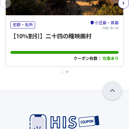
小豆島・直島
史跡・名所
四国/ 香川県
【10％割引】二十四の瞳映画村
クーポン枚数：
在庫あり