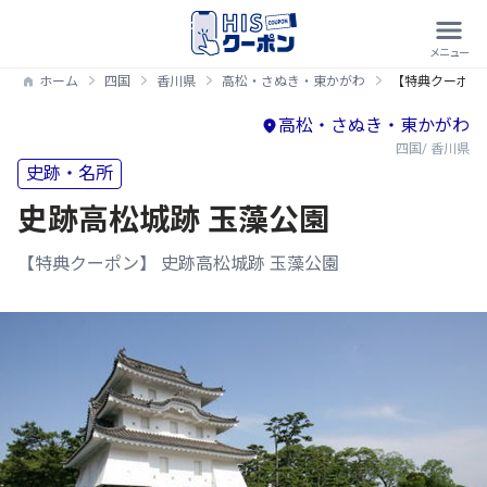
ホーム
四国
香川県
高松・さぬき・東かがわ
【特典クーポン
高松・さぬき・東かがわ
四国/ 香川県
史跡・名所
史跡高松城跡 玉藻公園
【特典クーポン】 史跡高松城跡 玉藻公園