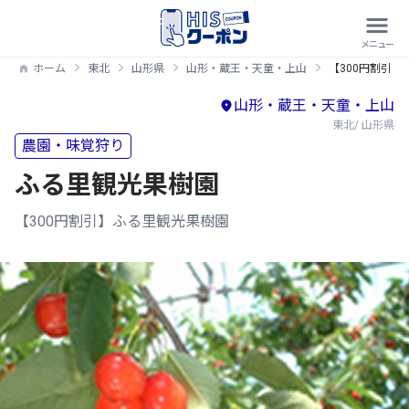
ホーム
東北
山形県
山形・蔵王・天童・上山
【300円割引
山形・蔵王・天童・上山
東北/ 山形県
農園・味覚狩り
ふる里観光果樹園
【300円割引】ふる里観光果樹園