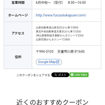
営業時間
6月中旬～ 〔受付〕 8:30～16:00
ホームページ
http://www.furusatokajyuen.com/
山形自動車道山形北ICから車で20分

東北中央自動車道天童ICから車で15分

アクセス
JR山形新幹線天童駅からタクシーで15分

山形空港からタクシーで10分
〒994-0103 天童市川原子1640
住所
Google Map
このクーポンをシェアする
近くのおすすめクーポン