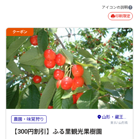
アイコンの説明
印刷限定
クーポン
山形・蔵王・天童・上山
農園・味覚狩り
東北/ 山形県
【300円割引】ふる里観光果樹園