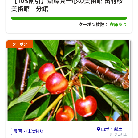
【10%割引】斎藤真一心の美術館 出羽桜
美術館 分館
クーポン枚数：
在庫あり
クーポン
山形・蔵王・天童・上山
農園・味覚狩り
東北/ 山形県