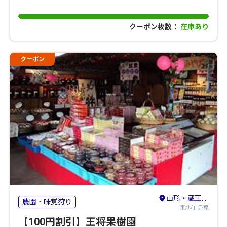
クーポン枚数：
在庫あり
クーポン
山形・蔵王・天童・上山
農園・味覚狩り
東北/ 山形県
【100円割引】王将果樹園