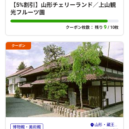
【5%割引】山形チェリーランド／上山観
光フルーツ園
9
クーポン枚数： 残り
/ 10枚
クーポン
山形・蔵王・天童・上山
博物館・美術館