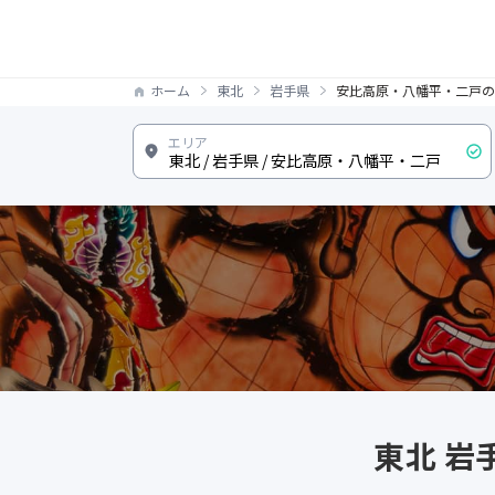
ホーム
東北
岩手県
安比高原・八幡平・二戸の
東北 岩