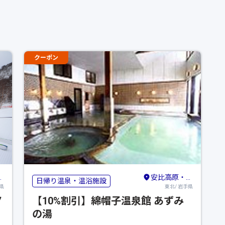
クーポン
安比高原・八幡平・二戸
日帰り温泉・温浴施設
県
東北/ 岩手県
ノ
【10%割引】綿帽子温泉館 あずみ
の湯