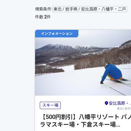
検索条件:
東北 / 岩手県 / 安比高原・八幡平・二戸
2
件数:
件
インフォメーション
安比高原・八幡平・二戸
スキー場
東北/ 岩手
【500円割引】八幡平リゾート パ
ラマスキー場・下倉スキー場