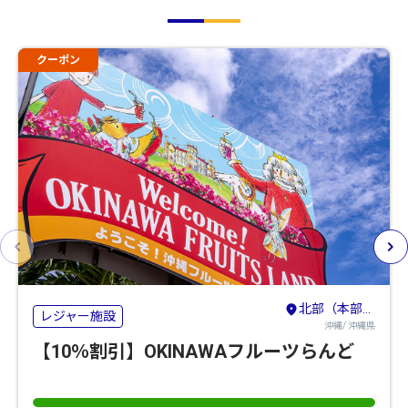
クーポン
北部（本部・名護・国頭）
レジャー施設
沖縄/ 沖縄県
【10％割引】OKINAWAフルーツらんど