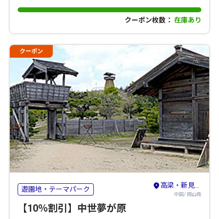
クーポン枚数：
在庫あり
クーポン
高梁・新見・吉備高原
遊園地・テーマパーク
中国/ 岡山県
【10％割引】中世夢が原