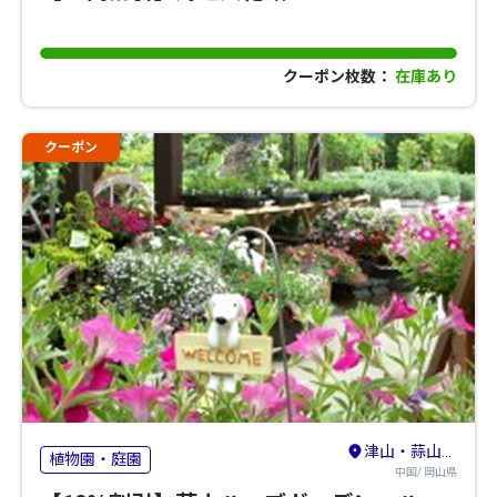
クーポン枚数：
在庫あり
クーポン
津山・蒜山・美作三湯
植物園・庭園
中国/ 岡山県