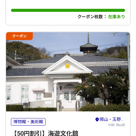
クーポン枚数：
在庫あり
クーポン
岡山・玉野・牛窓
博物館・美術館
中国/ 岡山県
【50円割引】海遊文化館