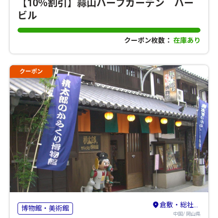
【10％割引】蒜山ハーブガーデン ハー
ビル
クーポン枚数：
在庫あり
クーポン
倉敷・総社・笠岡
博物館・美術館
中国/ 岡山県