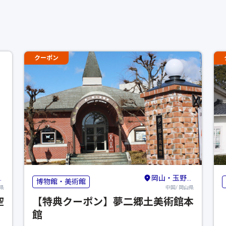
クーポン
岡山・玉野・牛窓
博物館・美術館
県
中国/ 岡山県
空
【特典クーポン】夢二郷土美術館本
館