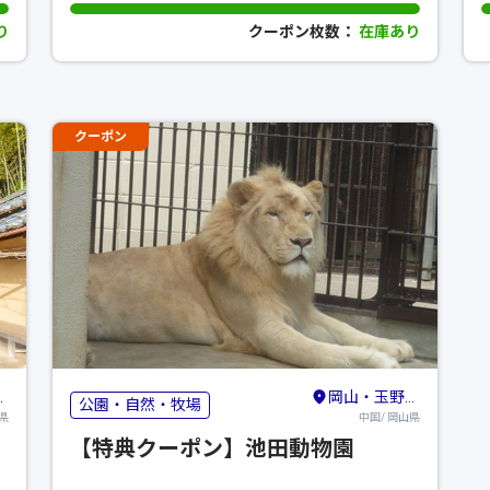
り
クーポン枚数：
在庫あり
クーポン
岡山・玉野・牛窓
公園・自然・牧場
県
中国/ 岡山県
館
【特典クーポン】池田動物園