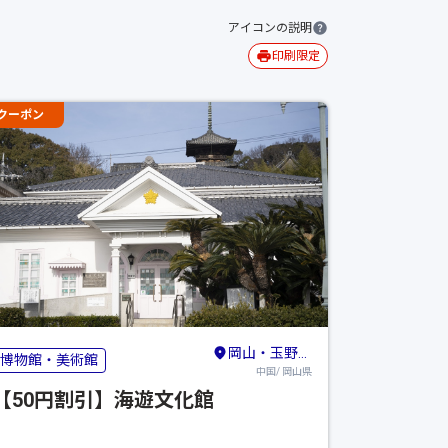
アイコンの説明
印刷限定
クーポン
岡山・玉野・牛窓
博物館・美術館
中国/ 岡山県
【50円割引】海遊文化館