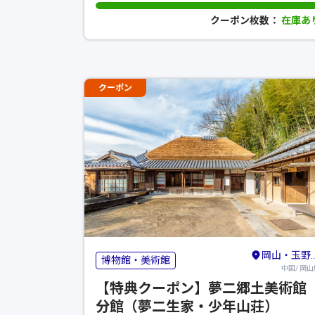
クーポン枚数：
在庫あ
クーポン
岡山・玉野・牛窓
博物館・美術館
中国/ 岡山
【特典クーポン】夢二郷土美術
分館（夢二生家・少年山荘）