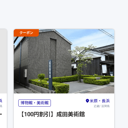
クーポン
浜
米原・長浜
博物館・美術館
県
近畿/ 滋賀県
ー
【100円割引】成田美術館