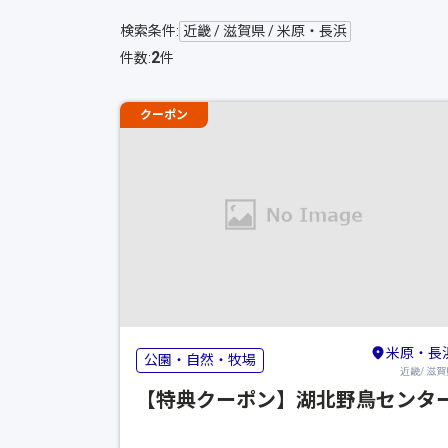
検索条件:
近畿 / 滋賀県 / 米原・長浜
2
件数:
件
クーポン
米原・長
公園・自然・牧場
近畿/ 滋賀
【特典クーポン】湖北野鳥センタ