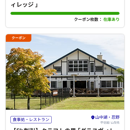
ィレッジ ｣
クーポン枚数：
在庫あり
クーポン
山中湖・忍野
食事処・レストラン
甲信越/ 山梨県