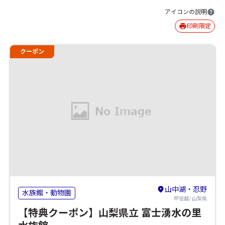
アイコンの説明
印刷限定
クーポン
山中湖・忍野
水族館・動物園
甲信越/ 山梨県
【特典クーポン】山梨県立 富士湧水の里