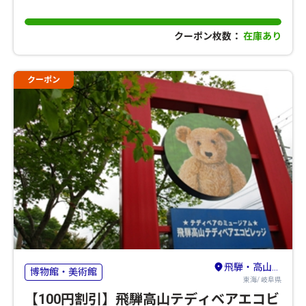
クーポン枚数：
在庫あり
クーポン
飛騨・高山・奥飛騨
博物館・美術館
東海/ 岐阜県
【100円割引】飛騨高山テディベアエコビ