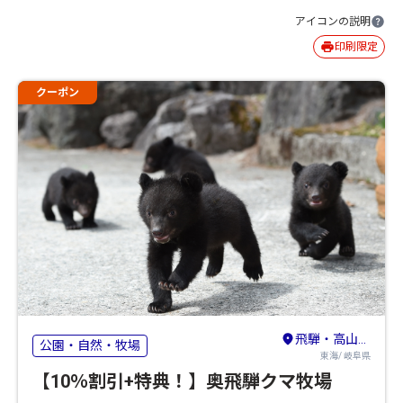
アイコンの説明
印刷限定
クーポン
飛騨・高山・奥飛騨
公園・自然・牧場
東海/ 岐阜県
【10％割引+特典！】奥飛騨クマ牧場