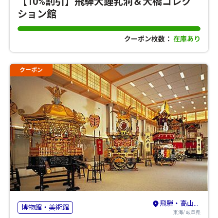
【10%割引】飛騨大鍾乳洞＆大橋コレク
ション館
クーポン枚数：
在庫あり
クーポン
飛騨・高山・奥飛騨
博物館・美術館
東海/ 岐阜県