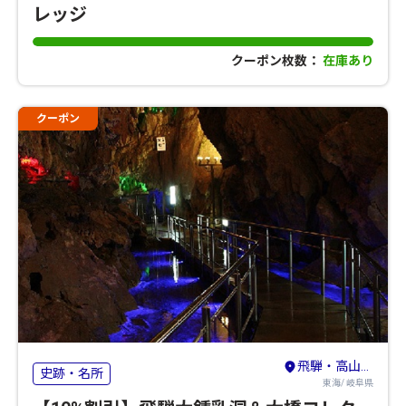
レッジ
クーポン枚数：
在庫あり
クーポン
飛騨・高山・奥飛騨
史跡・名所
東海/ 岐阜県