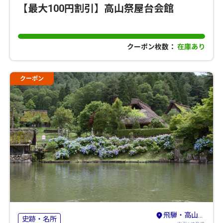
【最大100円割引】高山祭屋台会館
クーポン枚数：
在庫あり
クーポン
飛騨・高山・奥飛騨
史跡・名所