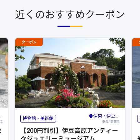
近くのおすすめクーポン
クーポン
伊東・伊豆高原・宇佐美
博物館・美術館
阜県
東海/ 静岡県
牧
【200円割引】伊豆高原アンティー
クジュエリーミュージアム