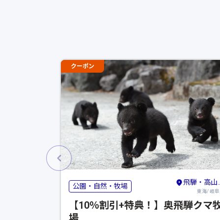
クーポン
飛騨・高山・奥飛騨
公園・自然・牧場
東海/ 岐
【10％割引+特典！】奥飛騨クマ
場