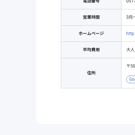
電話番号
057
営業時間
3月～
ホームページ
http
平均費用
大人
〒5
住所
Go