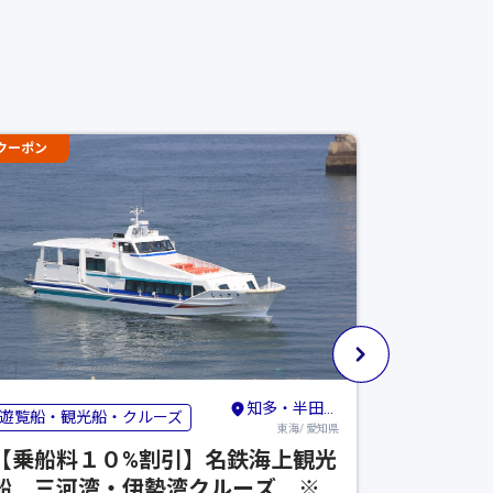
クーポン
クーポン
知多・半田・常滑
遊覧船・観光船・クルーズ
博物館・美
東海/ 愛知県
【乗船料１０%割引】名鉄海上観光
【最大1
船 三河湾・伊勢湾クルーズ ※
リックア