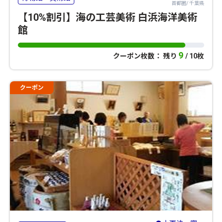
首都圏/ 千葉県
【10%割引】海の工芸美術 白浜海洋美術
館
9
クーポン枚数： 残り
/ 10枚
クーポン