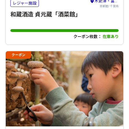
木更津・富津・市原・君津
レジャー施設
首都圏/ 千葉県
和蔵酒造 貞元蔵「酒菜館」
クーポン枚数：
在庫あり
クーポン