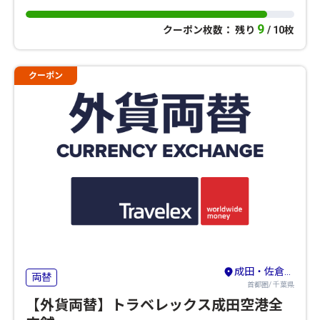
9
クーポン枚数： 残り
/ 10枚
クーポン
成田・佐倉・八街
両替
首都圏/ 千葉県
【外貨両替】トラベレックス成田空港全