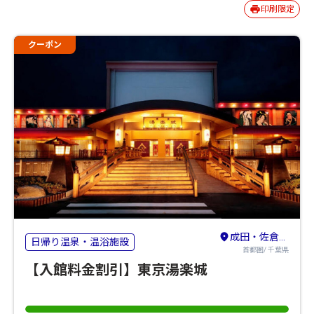
印刷限定
クーポン
成田・佐倉・八街
日帰り温泉・温浴施設
首都圏/ 千葉県
【入館料金割引】東京湯楽城