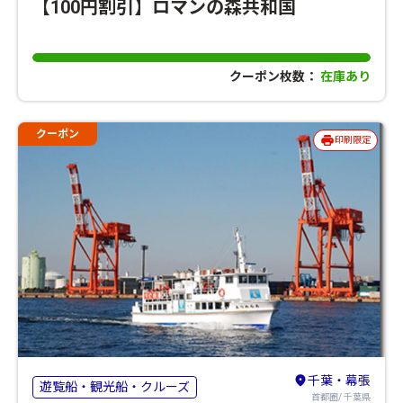
【100円割引】ロマンの森共和国
クーポン枚数：
在庫あり
クーポン
印刷限定
千葉・幕張
遊覧船・観光船・クルーズ
首都圏/ 千葉県