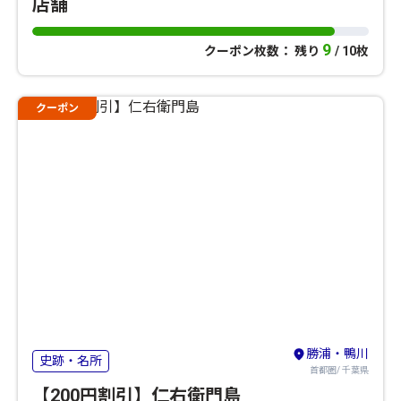
店舗
9
クーポン枚数： 残り
/ 10枚
クーポン
勝浦・鴨川
史跡・名所
首都圏/ 千葉県
【200円割引】仁右衛門島