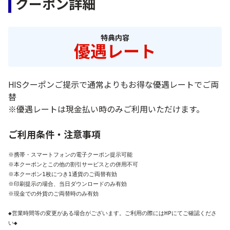
クーポン詳細
特典内容
優遇レート
HISクーポンご提示で通常よりもお得な優遇レートでご両
替
※優遇レートは現金払い時のみご利用いただけます。
ご利用条件・注意事項
※携帯・スマートフォンの電子クーポン提示可能

※本クーポンとこの他の割引サービスとの併用不可

※本クーポン1枚につき1通貨のご両替有効

※印刷提示の場合、当日ダウンロードのみ有効

※現金での外貨のご両替時のみ有効

◆営業時間等の変更がある場合がございます。ご利用の際にはHPにてご確認くださ
い◆