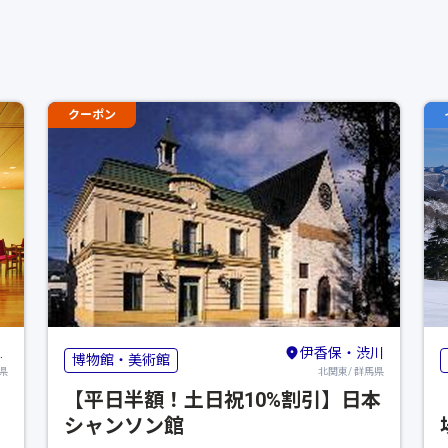
クーポン
伊香保・渋川
博物館・美術館
県
北関東/ 群馬県
【平日半額！土日祝10%割引】日本
シャンソン館