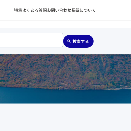
特集
よくある質問
お問い合わせ
掲載について