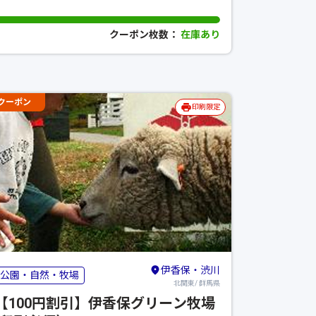
クーポン枚数：
在庫あり
クーポン
印刷限定
伊香保・渋川
公園・自然・牧場
北関東/ 群馬県
【100円割引】伊香保グリーン牧場