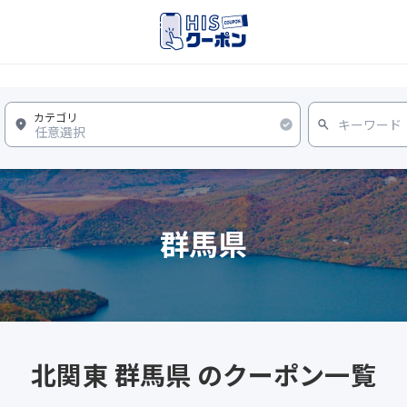
群馬県
北関東 群馬県 のクーポン一覧