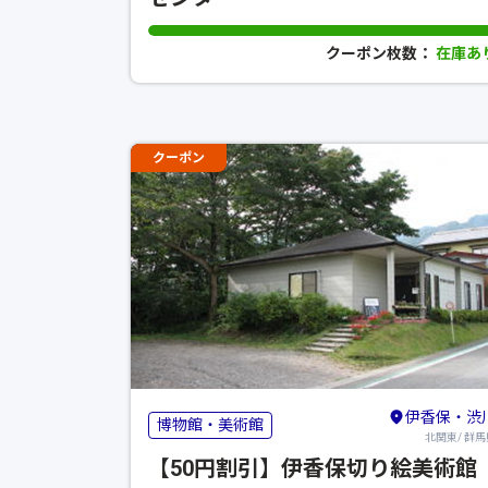
クーポン枚数：
在庫あ
クーポン
伊香保・渋
博物館・美術館
北関東/ 群馬
【50円割引】伊香保切り絵美術館