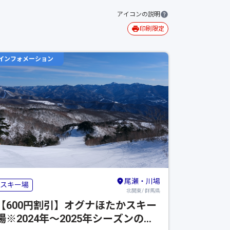
アイコンの説明
印刷限定
インフォメーション
尾瀬・川場
スキー場
北関東/ 群馬県
【600円割引】オグナほたかスキー
場※2024年～2025年シーズンの営