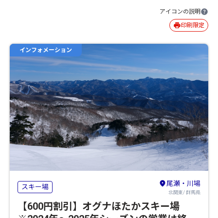
アイコンの説明
印刷限定
インフォメーション
尾瀬・川場
スキー場
北関東/ 群馬県
【600円割引】オグナほたかスキー場