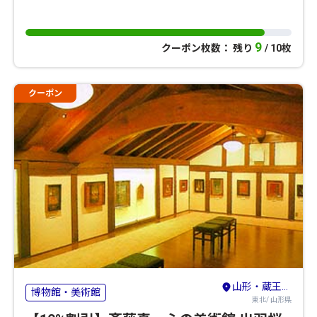
9
クーポン枚数： 残り
/ 10枚
クーポン
山形・蔵王・天童・上山
博物館・美術館
東北/ 山形県