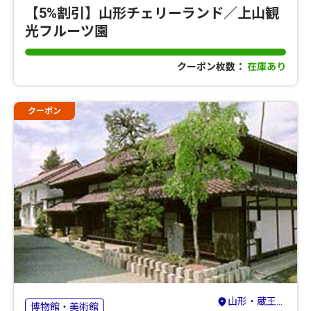
【5%割引】山形チェリーランド／上山観
光フルーツ園
クーポン枚数：
在庫あり
クーポン
山形・蔵王・天童・上山
博物館・美術館