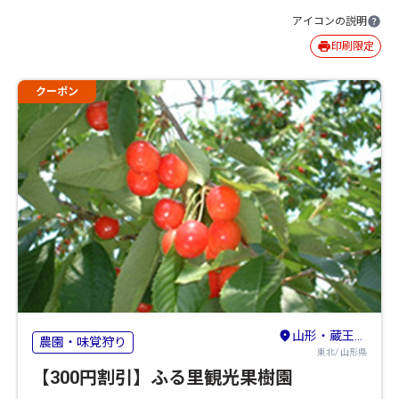
アイコンの説明
印刷限定
クーポン
山形・蔵王・天童・上山
農園・味覚狩り
東北/ 山形県
【300円割引】ふる里観光果樹園