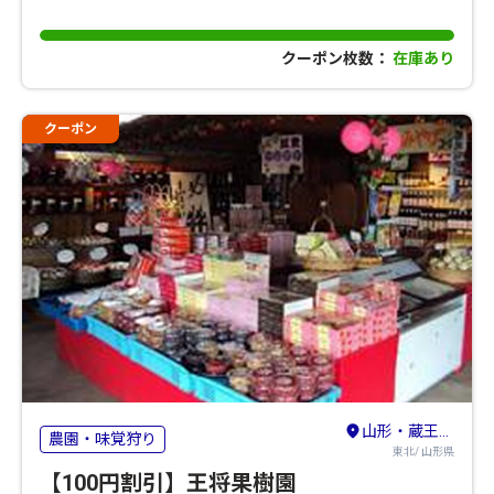
クーポン枚数：
在庫あり
クーポン
山形・蔵王・天童・上山
農園・味覚狩り
東北/ 山形県
【100円割引】王将果樹園