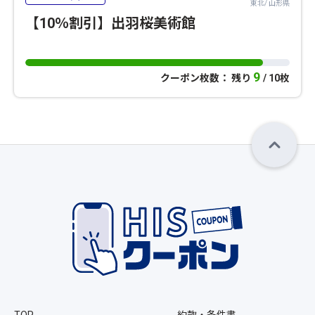
東北/ 山形県
【10％割引】出羽桜美術館
9
クーポン枚数： 残り
/ 10枚