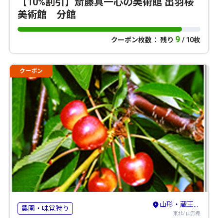
【10%割引】斎藤真一心の美術館 出羽桜
美術館 分館
9
クーポン枚数： 残り
/ 10枚
クーポン
山形・蔵王・天童・上山
農園・味覚狩り
東北/ 山形県