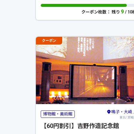
9
クーポン枚数： 残り
/ 1
クーポン
鳴子・大崎・古川・栗原
博物館・美術館
東北/ 宮城
【60円割引】吉野作造記念館