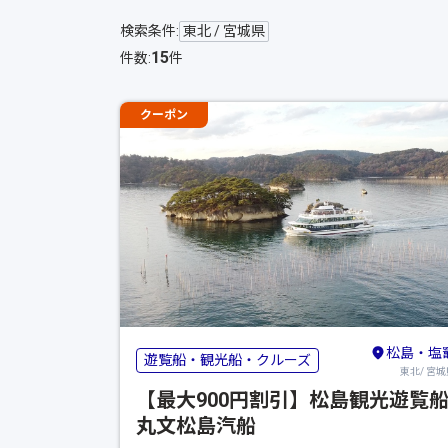
検索条件:
東北 / 宮城県
15
件数:
件
クーポン
松島・塩
遊覧船・観光船・クルーズ
東北/ 宮城
【最大900円割引】松島観光遊覧
丸文松島汽船