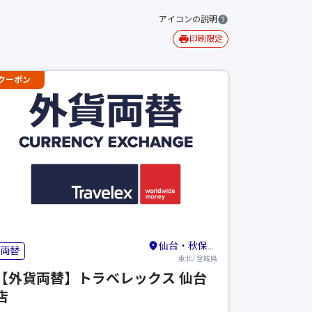
アイコンの説明
印刷限定
クーポン
仙台・秋保・作並
両替
東北/ 宮城県
【外貨両替】トラベレックス 仙台
店