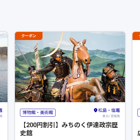
クーポン
竈
松島・塩竈
博物館・美術館
県
東北/ 宮城県
船
【200円割引】みちのく伊達政宗歴
史館