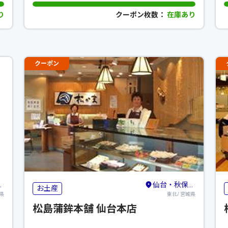
り
クーポン枚数：
在庫あり
クーポン
仙台・秋保・作並
お土産
県
東北/ 宮城県
松島蒲鉾本舗 仙台本店