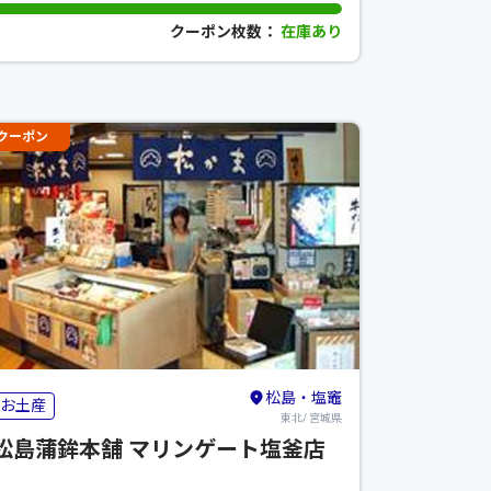
クーポン枚数：
在庫あり
クーポン
松島・塩竈
お土産
東北/ 宮城県
松島蒲鉾本舗 マリンゲート塩釜店