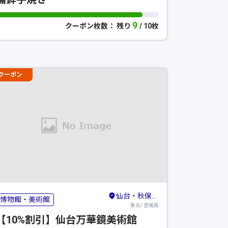
9
クーポン枚数： 残り
/ 10枚
クーポン
仙台・秋保・作並
博物館・美術館
東北/ 宮城県
【10%割引】仙台万華鏡美術館