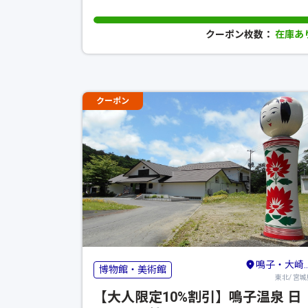
クーポン枚数：
在庫あ
クーポン
鳴子・大崎・古川・栗原
博物館・美術館
東北/ 宮城
【大人限定10%割引】鳴子温泉 日