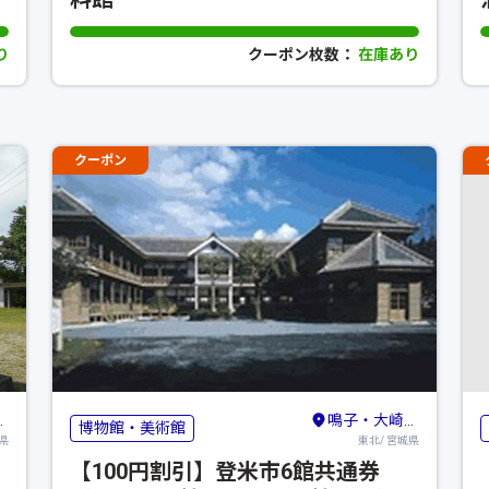
り
クーポン枚数：
在庫あり
クーポン
鳴子・大崎・古川・栗原
博物館・美術館
県
東北/ 宮城県
【100円割引】登米市6館共通券