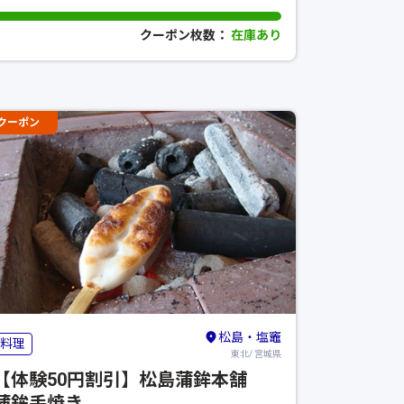
クーポン枚数：
在庫あり
クーポン
松島・塩竈
料理
東北/ 宮城県
【体験50円割引】松島蒲鉾本舗
蒲鉾手焼き