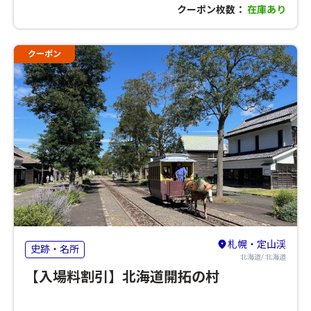
クーポン枚数：
在庫あり
クーポン
札幌・定山渓
史跡・名所
北海道/ 北海道
【入場料割引】北海道開拓の村