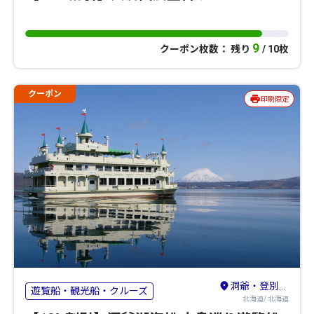
9
クーポン枚数： 残り
/ 10枚
クーポン
印刷限定
洞爺・登別・苫小牧・室蘭
遊覧船・観光船・クルーズ
北海道/ 北海道