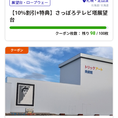
札幌・定山渓
展望台・ロープウェー
北海道/ 北海道
【10％割引+特典】さっぽろテレビ塔展望
台
98
クーポン枚数： 残り
/ 100枚
クーポン