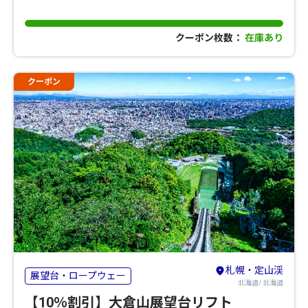
クーポン枚数：
在庫あり
クーポン
札幌・定山渓
展望台・ロープウェー
北海道/ 北海道
【10％割引】大倉山展望台リフト