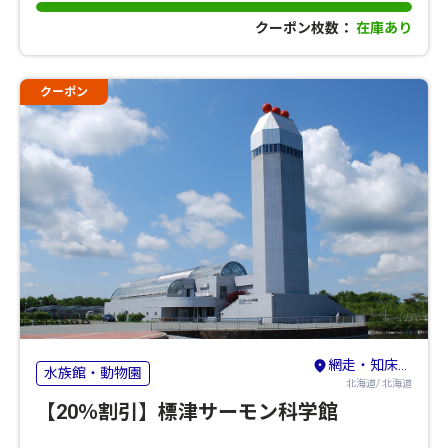
クーポン枚数：
在庫あり
クーポン
網走・知床・北見・紋別
水族館・動物園
北海道/ 北海道
【20％割引】標津サーモン科学館