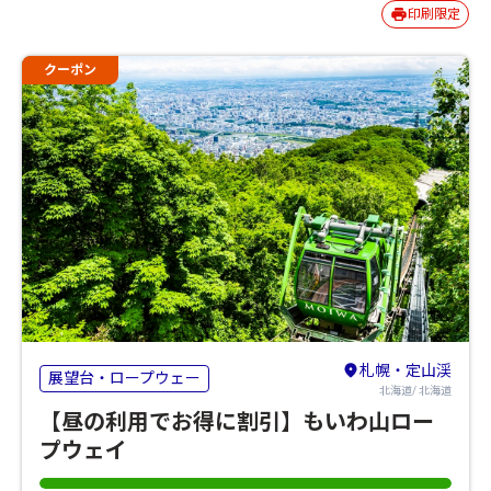
印刷限定
クーポン
札幌・定山渓
展望台・ロープウェー
北海道/ 北海道
【昼の利用でお得に割引】もいわ山ロー
プウェイ