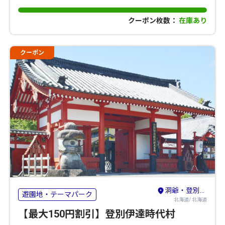
クーポン枚数：
在庫あり
クーポン
洞爺・登別・苫小牧・室蘭
遊園地・テーマパーク
北海道/ 北海道
【最大150円割引】登別伊達時代村