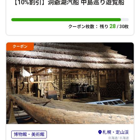
【10%割引】洞爺湖汽船 中島巡り遊覧船
28
クーポン枚数： 残り
/ 30枚
クーポン
札幌・定山渓
博物館・美術館
北海道/ 北海道