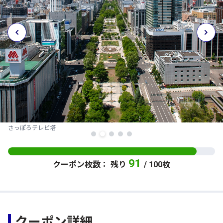
さっぽろテレビ塔
91
クーポン枚数： 残り
/ 100枚
クーポン詳細