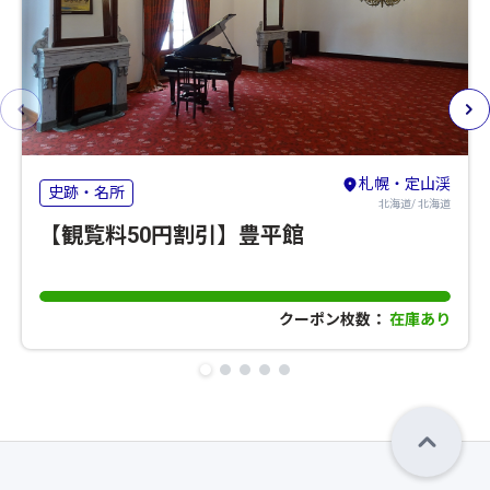
札幌・定山渓
史跡・名所
北海道/ 北海道
【観覧料50円割引】豊平館
クーポン枚数：
在庫あり