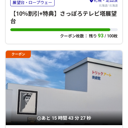
札幌・定山渓
展望台・ロープウェー
北海道/ 北海道
【10％割引+特典】さっぽろテレビ塔展望
台
93
クーポン枚数： 残り
/ 100枚
クーポン
あと 15 時間 43 分 26 秒