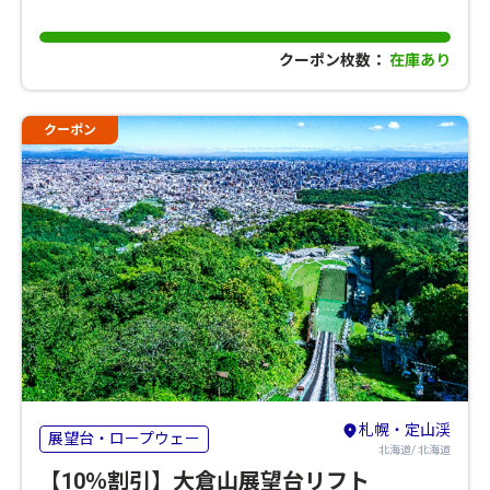
クーポン枚数：
在庫あり
クーポン
札幌・定山渓
展望台・ロープウェー
北海道/ 北海道
【10％割引】大倉山展望台リフト