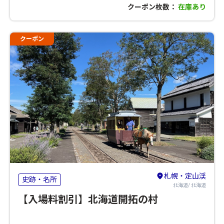
クーポン枚数：
在庫あり
クーポン
札幌・定山渓
史跡・名所
北海道/ 北海道
【入場料割引】北海道開拓の村