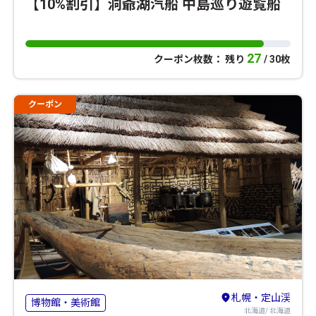
【10%割引】洞爺湖汽船 中島巡り遊覧船
27
クーポン枚数： 残り
/ 30枚
クーポン
札幌・定山渓
博物館・美術館
北海道/ 北海道