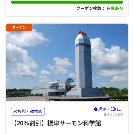
クーポン枚数：
在庫あり
クーポン
網走・知床・北見・紋別
水族館・動物園
北海道/ 北海道
【20％割引】標津サーモン科学館