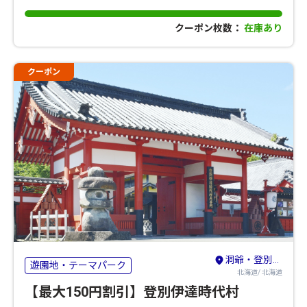
クーポン枚数：
在庫あり
クーポン
洞爺・登別・苫小牧・室蘭
遊園地・テーマパーク
北海道/ 北海道
【最大150円割引】登別伊達時代村