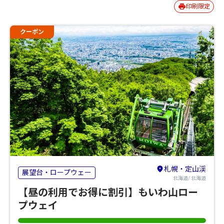
印刷限定
クーポン
札幌・定山渓
展望台・ロープウェー
北海道/ 北海道
【昼の利用でお得に割引】もいわ山ロー
プウェイ