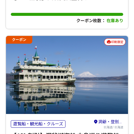
クーポン枚数：
在庫あり
クーポン
印刷限定
洞爺・登別・苫小牧・室蘭
遊覧船・観光船・クルーズ
北海道/ 北海道