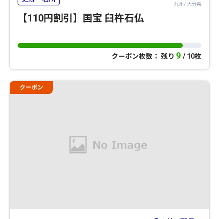
九州/ 大分県
【110円割引】国宝 臼杵石仏
9
クーポン枚数： 残り
/ 10枚
クーポン