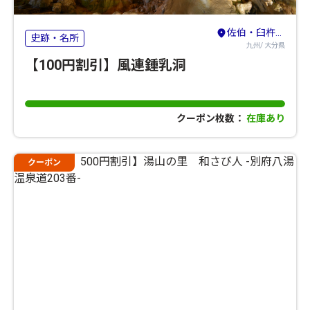
佐伯・臼杵・豊後大野
史跡・名所
九州/ 大分県
【100円割引】風連鍾乳洞
クーポン枚数：
在庫あり
クーポン