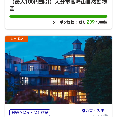
【最大100円割引】大分市高崎山自然動物
園
299
クーポン枚数： 残り
/ 300枚
クーポン
九重・久住・竹田・長湯
日帰り温泉・温浴施設
九州/ 大分県