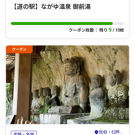
【道の駅】ながゆ温泉 御前湯
9
クーポン枚数： 残り
/ 10枚
クーポン
佐伯・臼杵・豊後大野
史跡・名所