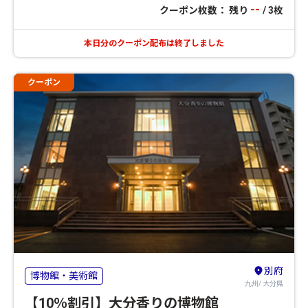
--
クーポン枚数： 残り
/ 3枚
本日分のクーポン配布は終了しました
クーポン
別府
博物館・美術館
九州/ 大分県
【10％割引】大分香りの博物館