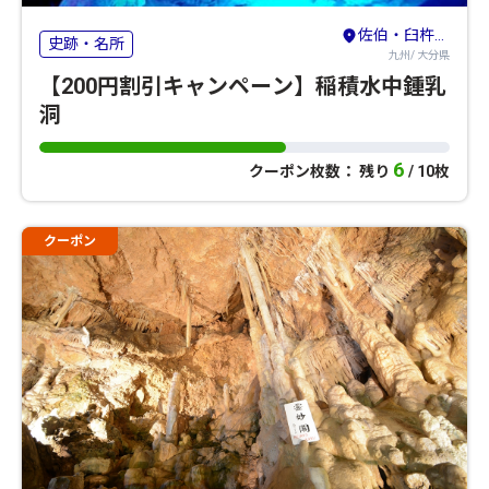
佐伯・臼杵・豊後大野
史跡・名所
九州/ 大分県
【200円割引キャンペーン】稲積水中鍾乳
洞
6
クーポン枚数： 残り
/ 10枚
クーポン