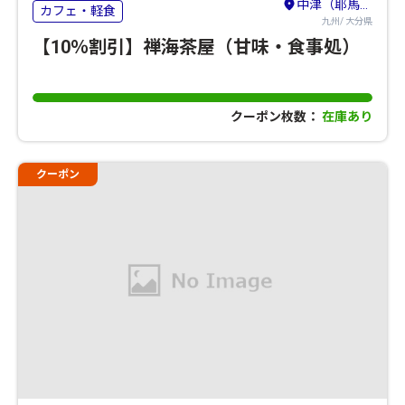
中津（耶馬渓）・国東・宇佐
カフェ・軽食
九州/ 大分県
【10％割引】禅海茶屋（甘味・食事処）
クーポン枚数：
在庫あり
クーポン