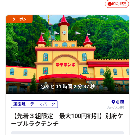
印刷限定
クーポン
あと 11 時間 2 分 36 秒
別府
遊園地・テーマパーク
九州/ 大分県
【先着３組限定 最大100円割引】別府ケ
ーブルラクテンチ