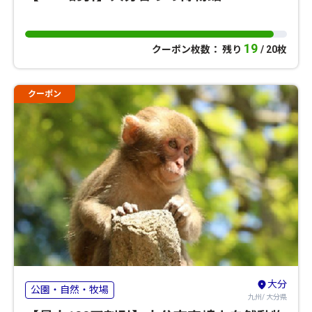
19
クーポン枚数： 残り
/ 20枚
クーポン
大分
公園・自然・牧場
九州/ 大分県