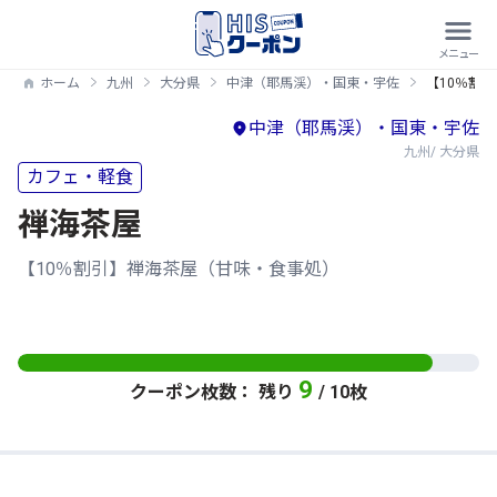
ホーム
九州
大分県
中津（耶馬渓）・国東・宇佐
【10％割
中津（耶馬渓）・国東・宇佐
九州/ 大分県
カフェ・軽食
禅海茶屋
【10％割引】禅海茶屋（甘味・食事処）
9
クーポン枚数： 残り
/ 10枚