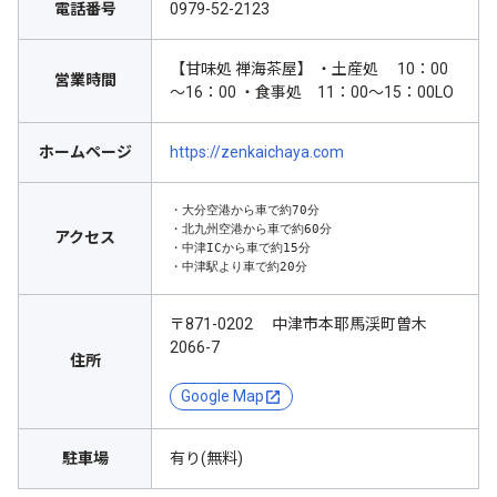
電話番号
0979-52-2123
【甘味処 禅海茶屋】 ・土産処 10：00
営業時間
～16：00 ・食事処 11：00～15：00LO
ホームページ
https://zenkaichaya.com
・大分空港から車で約70分

・北九州空港から車で約60分

アクセス
・中津ICから車で約15分

・中津駅より車で約20分
〒871-0202 中津市本耶馬渓町曽木
2066-7
住所
Google Map
駐車場
有り(無料)