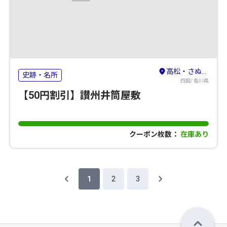
高松・さぬき・東かがわ
史跡・名所
四国/ 香川県
【50円割引】讃州井筒屋敷
クーポン枚数：
在庫あり
1
2
3