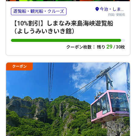
今治・しまなみ海道
遊覧船・観光船・クルーズ
四国/ 愛媛県
【10%割引】しまなみ来島海峡遊覧船
（よしうみいきいき館）
29
クーポン枚数： 残り
/ 30枚
クーポン