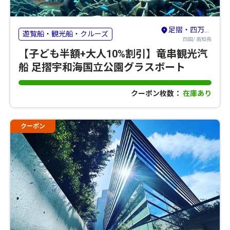
足摺・四万十・宿毛
遊覧船・観光船・クルーズ
四国/ 高知県
【子ども半額+大人10%割引】竜串観光汽
船 足摺宇和海国立公園グラスボート
クーポン枚数：
在庫あり
クーポン