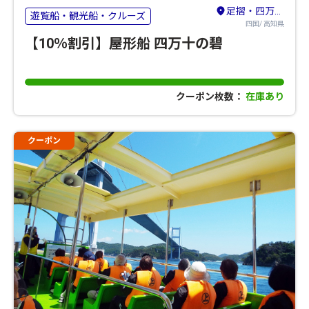
足摺・四万十・宿毛
遊覧船・観光船・クルーズ
四国/ 高知県
【10％割引】屋形船 四万十の碧
クーポン枚数：
在庫あり
クーポン