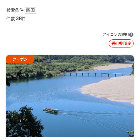
検索条件:
四国
38
件数:
件
アイコンの説明
印刷限定
クーポン