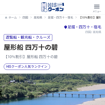
ホーム
四国
高知県
足摺・四万十・宿毛
【10％割引】屋形船
足摺・四万十・宿毛
四国/ 高知県
遊覧船・観光船・クルーズ
屋形船 四万十の碧
【10％割引】屋形船 四万十の碧
HISクーポン人気ランクイン