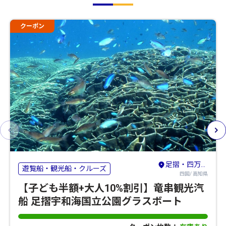
クーポン
足摺・四万十・宿毛
遊覧船・観光船・クルーズ
四国/ 高知県
【子ども半額+大人10%割引】竜串観光汽
船 足摺宇和海国立公園グラスボート